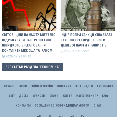
СВІТОВІ ЦІНИ НА НАФТУ МИТТЄВО
ІНДІЯ ПОПРИ САНКЦІЇ США ЗАРАЗ
ВІДРЕАГУВАЛИ НА ПЕРСПЕКТИВУ
СКУПОВУЄ РЕКОРДНІ ОБСЯГИ
ШВИДКОГО ВРЕГУЛЮВАННЯ
ДЕШЕВОЇ НАФТИ У РАШИСТІВ
КОНФЛІКТУ МІЖ США ТА ІРАНОМ
2026-07-27 09:25
2026-07-29 09:32
ВСЕ СТАТЬИ РАЗДЕЛА "ЕКОНОМІКА"
НАЧАЛО
БЛОГИ
ВІЙНА В УКРАЇНІ
ПОЛІТИКА
ФОТО-ВІДЕО
ЕКОНОМІКА
СВІТ
ДОСЬЄ
КУРЙОЗИ
СПОРТ
ЖИТТЯ
ИЗВЕСТИЯ КИПР
LADY
КОНТАКТЫ
СОГЛАШЕНИЕ О КОНФИДЕНЦИАЛЬНОСТИ
О НАС