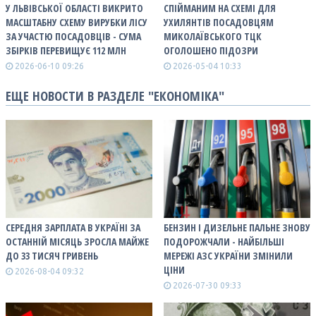
У ЛЬВІВСЬКОЇ ОБЛАСТІ ВИКРИТО
СПІЙМАНИМ НА СХЕМІ ДЛЯ
МАСШТАБНУ СХЕМУ ВИРУБКИ ЛІСУ
УХИЛЯНТІВ ПОСАДОВЦЯМ
ЗА УЧАСТЮ ПОСАДОВЦІВ - СУМА
МИКОЛАЇВСЬКОГО ТЦК
ЗБІРКІВ ПЕРЕВИЩУЄ 112 МЛН
ОГОЛОШЕНО ПІДОЗРИ
2026-06-10 09:26
2026-05-04 10:33
ЕЩЕ НОВОСТИ В РАЗДЕЛЕ "ЕКОНОМІКА"
СЕРЕДНЯ ЗАРПЛАТА В УКРАЇНІ ЗА
БЕНЗИН І ДИЗЕЛЬНЕ ПАЛЬНЕ ЗНОВУ
ОСТАННІЙ МІСЯЦЬ ЗРОСЛА МАЙЖЕ
ПОДОРОЖЧАЛИ - НАЙБІЛЬШІ
ДО 33 ТИСЯЧ ГРИВЕНЬ
МЕРЕЖІ АЗС УКРАЇНИ ЗМІНИЛИ
ЦІНИ
2026-08-04 09:32
2026-07-30 09:33