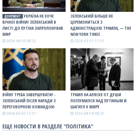
УКРАЇНА НЕ ХОЧЕ
ЗЕЛЕНСЬКИЙ БІЛЬШЕ НЕ
ДОКУМЕНТ
ВІЧНОЇ ВІЙНИ! ЗЕЛЕНСЬКИЙ В
ЦЕРЕМОНИТЬСЯ З
ЛИСТІ ДО ПУТІНА ЗАПРОПОНУВАВ
АДМІНІСТРАЦІЄЮ ТРАМПА, — THE
МИР
NEW YORK TIMES
2026-06-05 08:25
2026-05-13 11:33
ВІЙНУ ТРЕБА ЗАВЕРШУВАТИ! -
ТРАМП НА АЛЯСКЕ ОТ ДУШИ
ЗЕЛЕНСЬКИЙ ПІСЛЯ НАРАДИ З
ПОГЛУМИЛСЯ НАД ПУТИНЫМ И
ПЕРЕГОВОРНОЮ КОМАНДОЮ
ШАГНУЛ К МИРУ
2026-02-03 13:31
2025-08-18 08:23
ЕЩЕ НОВОСТИ В РАЗДЕЛЕ "ПОЛІТИКА"