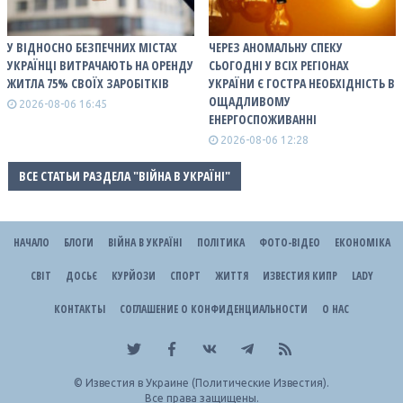
У ВІДНОСНО БЕЗПЕЧНИХ МІСТАХ
ЧЕРЕЗ АНОМАЛЬНУ СПЕКУ
УКРАЇНЦІ ВИТРАЧАЮТЬ НА ОРЕНДУ
СЬОГОДНІ У ВСІХ РЕГІОНАХ
ЖИТЛА 75% СВОЇХ ЗАРОБІТКІВ
УКРАЇНИ Є ГОСТРА НЕОБХІДНІСТЬ В
ОЩАДЛИВОМУ
2026-08-06 16:45
ЕНЕРГОСПОЖИВАННІ
2026-08-06 12:28
ВСЕ СТАТЬИ РАЗДЕЛА "ВІЙНА В УКРАЇНІ"
НАЧАЛО
БЛОГИ
ВІЙНА В УКРАЇНІ
ПОЛІТИКА
ФОТО-ВІДЕО
ЕКОНОМІКА
СВІТ
ДОСЬЄ
КУРЙОЗИ
СПОРТ
ЖИТТЯ
ИЗВЕСТИЯ КИПР
LADY
КОНТАКТЫ
СОГЛАШЕНИЕ О КОНФИДЕНЦИАЛЬНОСТИ
О НАС
©
Известия в Украине (Политические Известия).
Все права защищены.