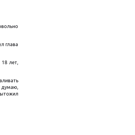
овольно
ул глава
 18 лет,
вливать
я думаю,
дытожил