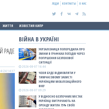
ЛЕДИ
КОНТАКТЫ
О НАС
ЖИТТЯ
ИЗВЕСТИЯ КИПР
ВІЙНА В УКРАЇНІ
Й РАДЕ
УКРЗАЛІЗНИЦЯ ПОПЕРЕДИЛА ПРО
ЗМІНИ В ГРАФІКАХ ПОЇЗДІВ ЧЕРЕЗ
ПОГІРШЕННЯ БЕЗПЕКОВОЇ
СИТУАЦІЇ
2026-08-07 16:44
4-24 14:37
ЧЕХІЯ БУДЕ ВІДМОВЛЯТИ У
ТИМЧАСОВОМУ ЗАХИСТІ
УКРАЇНЦЯМ МОБІЛІЗАЦІЙНОГО
ВІКУ
2026-08-07 09:29
У ВІДНОСНО БЕЗПЕЧНИХ МІСТАХ
УКРАЇНЦІ ВИТРАЧАЮТЬ НА
ОРЕНДУ ЖИТЛА 75% СВОЇХ