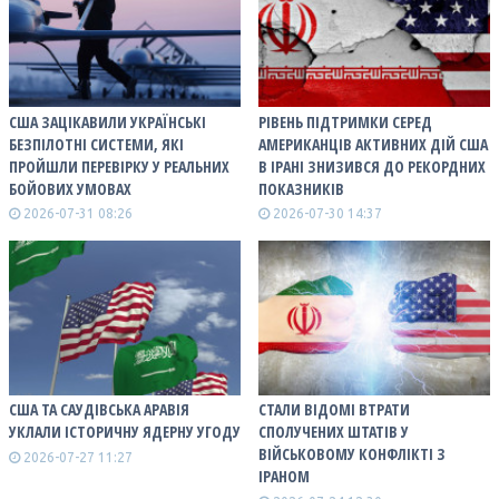
США ЗАЦІКАВИЛИ УКРАЇНСЬКІ
РІВЕНЬ ПІДТРИМКИ СЕРЕД
БЕЗПІЛОТНІ СИСТЕМИ, ЯКІ
АМЕРИКАНЦІВ АКТИВНИХ ДІЙ США
ПРОЙШЛИ ПЕРЕВІРКУ У РЕАЛЬНИХ
В ІРАНІ ЗНИЗИВСЯ ДО РЕКОРДНИХ
БОЙОВИХ УМОВАХ
ПОКАЗНИКІВ
2026-07-31 08:26
2026-07-30 14:37
США ТА САУДІВСЬКА АРАВІЯ
СТАЛИ ВІДОМІ ВТРАТИ
УКЛАЛИ ІСТОРИЧНУ ЯДЕРНУ УГОДУ
СПОЛУЧЕНИХ ШТАТІВ У
ВІЙСЬКОВОМУ КОНФЛІКТІ З
2026-07-27 11:27
ІРАНОМ