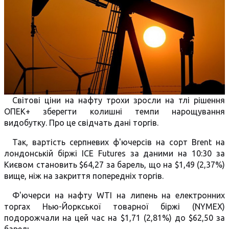
Світові ціни на нафту трохи зросли на тлі рішення
ОПЕК+ зберегти колишні темпи нарощування
видобутку. Про це свідчать дані торгів.
Так, вартість серпневих ф'ючерсів на сорт Brent на
лондонській біржі ICE Futures за даними на 10:30 за
Києвом становить $64,27 за барель, що на $1,49 (2,37%)
вище, ніж на закриття попередніх торгів.
Ф'ючерси на нафту WTI на липень на електронних
торгах Нью-Йоркської товарної біржі (NYMEX)
подорожчали на цей час на $1,71 (2,81%) до $62,50 за