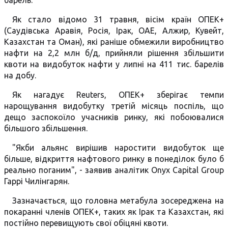
барель.
Як стало відомо 31 травня, вісім країн ОПЕК+
(Саудівська Аравія, Росія, Ірак, ОАЕ, Алжир, Кувейт,
Казахстан та Оман), які раніше обмежили виробництво
нафти на 2,2 млн б/д, прийняли рішення збільшити
квоти на видобуток нафти у липні на 411 тис. барелів
на добу.
Як нагадує Reuters, ОПЕК+ зберігає темпи
нарощування видобутку третій місяць поспіль, що
дещо заспокоїло учасників ринку, які побоювалися
більшого збільшення.
"Якби альянс вирішив наростити видобуток ще
більше, відкриття нафтового ринку в понеділок було б
реально поганим", - заявив аналітик Onyx Capital Group
Гаррі Чилінгарян.
Зазначається, що головна метабула зосереджена на
покаранні членів ОПЕК+, таких як Ірак та Казахстан, які
постійно перевищують свої обіцяні квоти.