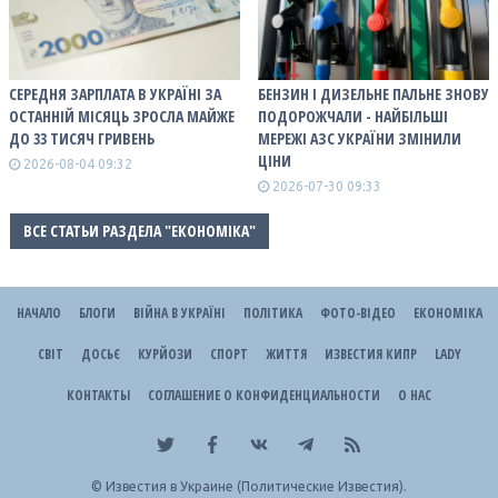
СЕРЕДНЯ ЗАРПЛАТА В УКРАЇНІ ЗА
БЕНЗИН І ДИЗЕЛЬНЕ ПАЛЬНЕ ЗНОВУ
ОСТАННІЙ МІСЯЦЬ ЗРОСЛА МАЙЖЕ
ПОДОРОЖЧАЛИ - НАЙБІЛЬШІ
ДО 33 ТИСЯЧ ГРИВЕНЬ
МЕРЕЖІ АЗС УКРАЇНИ ЗМІНИЛИ
ЦІНИ
2026-08-04 09:32
2026-07-30 09:33
ВСЕ СТАТЬИ РАЗДЕЛА "ЕКОНОМІКА"
НАЧАЛО
БЛОГИ
ВІЙНА В УКРАЇНІ
ПОЛІТИКА
ФОТО-ВІДЕО
ЕКОНОМІКА
СВІТ
ДОСЬЄ
КУРЙОЗИ
СПОРТ
ЖИТТЯ
ИЗВЕСТИЯ КИПР
LADY
КОНТАКТЫ
СОГЛАШЕНИЕ О КОНФИДЕНЦИАЛЬНОСТИ
О НАС
©
Известия в Украине (Политические Известия).