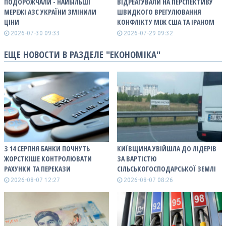
ПОДОРОЖЧАЛИ - НАЙБІЛЬШІ
ВІДРЕАГУВАЛИ НА ПЕРСПЕКТИВУ
МЕРЕЖІ АЗС УКРАЇНИ ЗМІНИЛИ
ШВИДКОГО ВРЕГУЛЮВАННЯ
ЦІНИ
КОНФЛІКТУ МІЖ США ТА ІРАНОМ
2026-07-30 09:33
2026-07-29 09:32
ЕЩЕ НОВОСТИ В РАЗДЕЛЕ "ЕКОНОМІКА"
З 14 СЕРПНЯ БАНКИ ПОЧНУТЬ
КИЇВЩИНА УВІЙШЛА ДО ЛІДЕРІВ
ЖОРСТКІШЕ КОНТРОЛЮВАТИ
ЗА ВАРТІСТЮ
РАХУНКИ ТА ПЕРЕКАЗИ
СІЛЬСЬКОГОСПОДАРСЬКОЇ ЗЕМЛІ
2026-08-07 12:27
2026-08-07 08:26