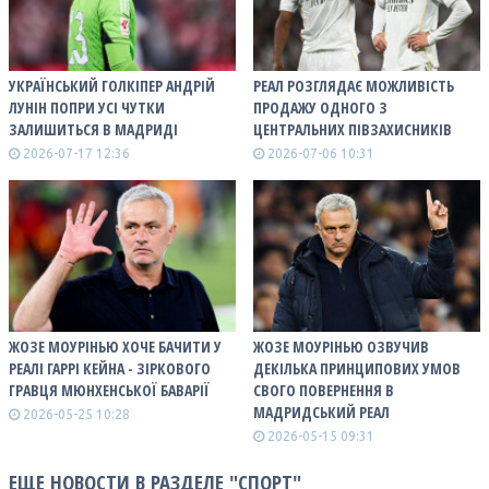
УКРАЇНСЬКИЙ ГОЛКІПЕР АНДРІЙ
РЕАЛ РОЗГЛЯДАЄ МОЖЛИВІСТЬ
ЛУНІН ПОПРИ УСІ ЧУТКИ
ПРОДАЖУ ОДНОГО З
ЗАЛИШИТЬСЯ В МАДРИДІ
ЦЕНТРАЛЬНИХ ПІВЗАХИСНИКІВ
2026-07-17 12:36
2026-07-06 10:31
ЖОЗЕ МОУРІНЬЮ ХОЧЕ БАЧИТИ У
ЖОЗЕ МОУРІНЬЮ ОЗВУЧИВ
РЕАЛІ ГАРРІ КЕЙНА - ЗІРКОВОГО
ДЕКІЛЬКА ПРИНЦИПОВИХ УМОВ
ГРАВЦЯ МЮНХЕНСЬКОЇ БАВАРІЇ
СВОГО ПОВЕРНЕННЯ В
МАДРИДСЬКИЙ РЕАЛ
2026-05-25 10:28
2026-05-15 09:31
ЕЩЕ НОВОСТИ В РАЗДЕЛЕ "СПОРТ"