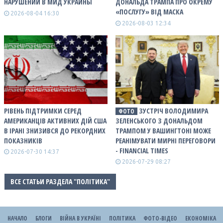
НАРУШЕНИЙ В МИД УКРАИНЫ
ДОНАЛЬДА ТРАМПА ПРО ОКРЕМУ
«ПОСЛУГУ» ВІД МАСКА
2026-08-04 16:30
2026-08-03 12:34
РІВЕНЬ ПІДТРИМКИ СЕРЕД
ЗУСТРІЧ ВОЛОДИМИРА
ФОТО
АМЕРИКАНЦІВ АКТИВНИХ ДІЙ США
ЗЕЛЕНСЬКОГО З ДОНАЛЬДОМ
В ІРАНІ ЗНИЗИВСЯ ДО РЕКОРДНИХ
ТРАМПОМ У ВАШИНГТОНІ МОЖЕ
ПОКАЗНИКІВ
РЕАНІМУВАТИ МИРНІ ПЕРЕГОВОРИ
- FINANCIAL TIMES
2026-07-30 14:37
2026-07-29 08:27
ВСЕ СТАТЬИ РАЗДЕЛА "ПОЛІТИКА"
НАЧАЛО
БЛОГИ
ВІЙНА В УКРАЇНІ
ПОЛІТИКА
ФОТО-ВІДЕО
ЕКОНОМІКА