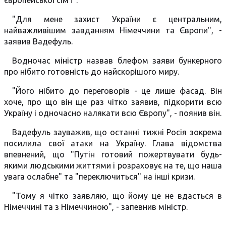
європейської сім'ї".
"Для мене захист України є центральним,
найважливішим завданням Німеччини та Європи", -
заявив Вадефуль.
Водночас міністр назвав блефом заяви бункерного
про нібито готовність до найскорішого миру.
"Його нібито до переговорів - це лише фасад. Він
хоче, про що він ще раз чітко заявив, підкорити всю
Україну і одночасно налякати всю Європу", - поянив він.
Вадефуль зауважив, що останні тижні Росія зокрема
посилила свої атаки на Україну. Глава відомства
впевнений, що "Путін готовий пожертвувати будь-
якими людськими життями і розраховує на те, що наша
увага ослабне" та "переключиться" на інші кризи.
"Тому я чітко заявляю, що йому це не вдасться в
Німеччині та з Німеччиною", - запевнив міністр.