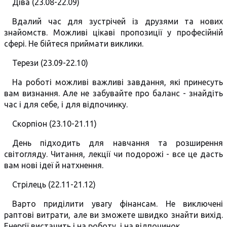
Діва (23.08-22.09)
Вдалий час для зустрічей із друзями та нових
знайомств. Можливі цікаві пропозиції у професійній
сфері. Не бійтеся приймати виклики.
Терези (23.09-22.10)
На роботі можливі важливі завдання, які принесуть
вам визнання. Але не забувайте про баланс - знайдіть
час і для себе, і для відпочинку.
Скорпіон (23.10-21.11)
День підходить для навчання та розширення
світогляду. Читання, лекції чи подорожі - все це дасть
вам нові ідеї й натхнення.
Стрілець (22.11-21.12)
Варто приділити увагу фінансам. Не виключені
раптові витрати, але ви зможете швидко знайти вихід.
Енергії вистачить і на роботу, і на відпочинок.