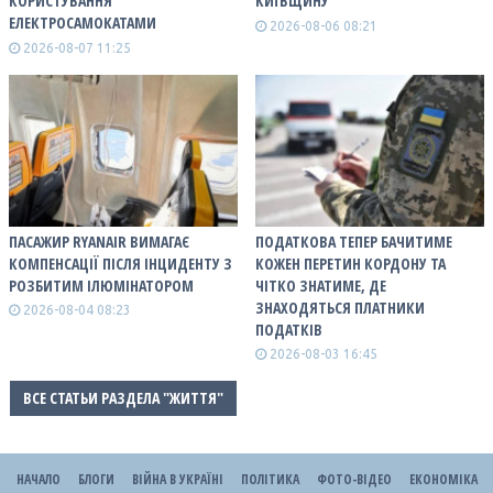
КОРИСТУВАННЯ
КИЇВЩИНУ
ЕЛЕКТРОСАМОКАТАМИ
2026-08-06 08:21
2026-08-07 11:25
ПАСАЖИР RYANAIR ВИМАГАЄ
ПОДАТКОВА ТЕПЕР БАЧИТИМЕ
КОМПЕНСАЦІЇ ПІСЛЯ ІНЦИДЕНТУ З
КОЖЕН ПЕРЕТИН КОРДОНУ ТА
РОЗБИТИМ ІЛЮМІНАТОРОМ
ЧІТКО ЗНАТИМЕ, ДЕ
ЗНАХОДЯТЬСЯ ПЛАТНИКИ
2026-08-04 08:23
ПОДАТКІВ
2026-08-03 16:45
ВСЕ СТАТЬИ РАЗДЕЛА "ЖИТТЯ"
НАЧАЛО
БЛОГИ
ВІЙНА В УКРАЇНІ
ПОЛІТИКА
ФОТО-ВІДЕО
ЕКОНОМІКА