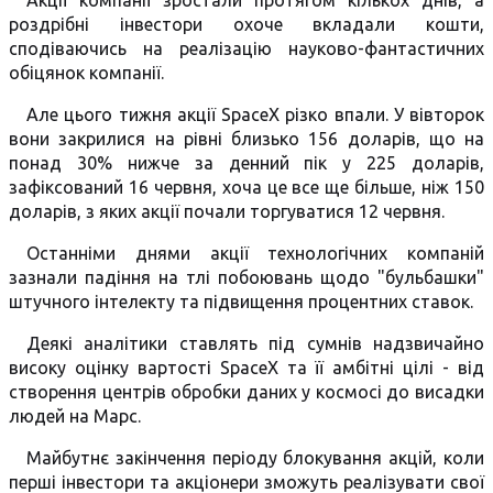
Акції компанії зростали протягом кількох днів, а
роздрібні інвестори охоче вкладали кошти,
сподіваючись на реалізацію науково-фантастичних
обіцянок компанії.
Але цього тижня акції SpaceX різко впали. У вівторок
вони закрилися на рівні близько 156 доларів, що на
понад 30% нижче за денний пік у 225 доларів,
зафіксований 16 червня, хоча це все ще більше, ніж 150
доларів, з яких акції почали торгуватися 12 червня.
Останніми днями акції технологічних компаній
зазнали падіння на тлі побоювань щодо "бульбашки"
штучного інтелекту та підвищення процентних ставок.
Деякі аналітики ставлять під сумнів надзвичайно
високу оцінку вартості SpaceX та її амбітні цілі - від
створення центрів обробки даних у космосі до висадки
людей на Марс.
Майбутнє закінчення періоду блокування акцій, коли
перші інвестори та акціонери зможуть реалізувати свої