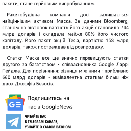
пакети, стане серйозним випробуванням.
Ракетобудівна компанія досі залишається
найціннішим активом Маска. За даними Bloomberg,
станом на вівторок вартість його акцій становила 744
млрд доларів і складала майже 80% його чистого
капіталу. Його пакет акцій Tesla, вартістю 158 млрд
доларів, також постраждав від розпродажу.
Статки Маска все ще значно перевищують статки
другого за багатством - співзасновника Google Ларрі
Пейджа. Для порівняння: різниця між ними - приблизно
660 млрд доларів - еквівалентна статкам більш ніж
двох Джеффів Безосів.