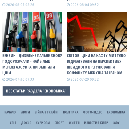
2026-08-07 08:26
2026-08-04 09:32
БЕНЗИН І ДИЗЕЛЬНЕ ПАЛЬНЕ ЗНОВУ
СВІТОВІ ЦІНИ НА НАФТУ МИТТЄВО
ПОДОРОЖЧАЛИ - НАЙБІЛЬШІ
ВІДРЕАГУВАЛИ НА ПЕРСПЕКТИВУ
МЕРЕЖІ АЗС УКРАЇНИ ЗМІНИЛИ
ШВИДКОГО ВРЕГУЛЮВАННЯ
ЦІНИ
КОНФЛІКТУ МІЖ США ТА ІРАНОМ
2026-07-30 09:33
2026-07-29 09:32
ВСЕ СТАТЬИ РАЗДЕЛА "ЕКОНОМІКА"
НАЧАЛО
БЛОГИ
ВІЙНА В УКРАЇНІ
ПОЛІТИКА
ФОТО-ВІДЕО
ЕКОНОМІКА
СВІТ
ДОСЬЄ
КУРЙОЗИ
СПОРТ
ЖИТТЯ
ИЗВЕСТИЯ КИПР
LADY