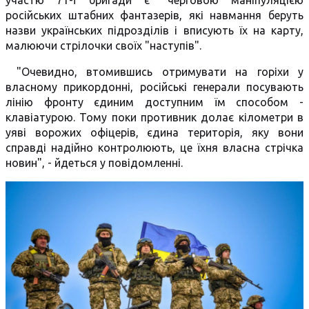
участю 71-ї бригади є "черговою маніпуляцією
російських штабних фантазерів, які навмання беруть
назви українських підрозділів і вписують їх на карту,
малюючи стрілочки своїх "наступів".
"Очевидно, втомившись отримувати на горіхи у
власному прикордонні, російські генерали посувають
лінію фронту єдиним доступним їм способом -
клавіатурою. Тому поки противник долає кілометри в
уяві ворожих офіцерів, єдина територія, яку вони
справді надійно контролюють, це їхня власна стрічка
новин", - йдеться у повідомленні.