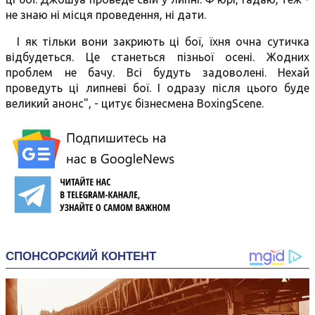
не знаю ні місця проведення, ні дати.
І як тільки вони закриють ці бої, їхня очна сутичка
відбудеться. Це станеться пізньої осені. Жодних
проблем не бачу. Всі будуть задоволені. Нехай
проведуть ці липневі бої. І одразу після цього буде
великий анонс", - цитує бізнесмена BoxingScene.