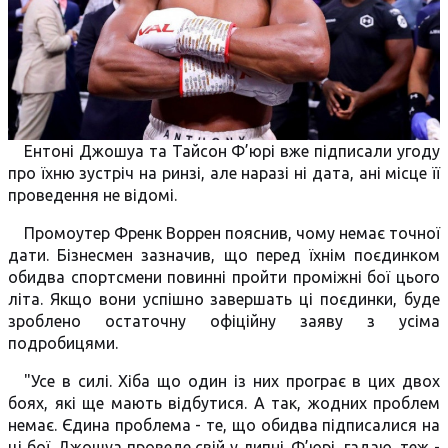
Ентоні Джошуа та Тайсон Ф’юрі вже підписали угоду
про їхню зустріч на ринзі, але наразі ні дата, ані місце її
проведення не відомі.
Промоутер Френк Воррен пояснив, чому немає точної
дати. Бізнесмен зазначив, що перед їхнім поєдинком
обидва спортсмени повинні пройти проміжні бої цього
літа. Якщо вони успішно завершать ці поєдинки, буде
зроблено остаточну офіційну заяву з усіма
подробицями.
"Усе в силі. Хіба що один із них програє в цих двох
боях, які ще мають відбутися. А так, жодних проблем
немає. Єдина проблема - те, що обидва підписалися на
ці бої. Джошуа проведе свій у липні. Ф’юрі, гадаю, теж -