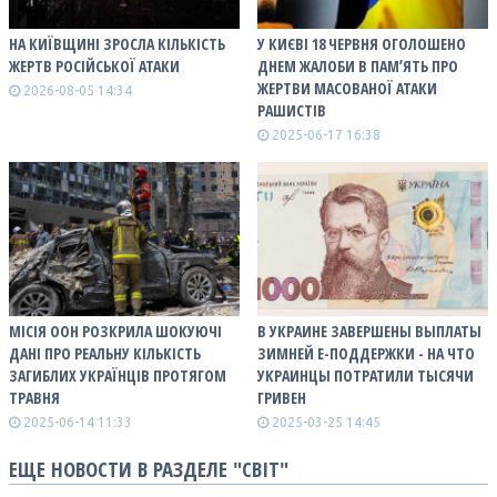
НА КИЇВЩИНІ ЗРОСЛА КІЛЬКІСТЬ
У КИЄВІ 18 ЧЕРВНЯ ОГОЛОШЕНО
ЖЕРТВ РОСІЙСЬКОЇ АТАКИ
ДНЕМ ЖАЛОБИ В ПАМʼЯТЬ ПРО
ЖЕРТВИ МАСОВАНОЇ АТАКИ
2026-08-05 14:34
РАШИСТІВ
2025-06-17 16:38
МІСІЯ ООН РОЗКРИЛА ШОКУЮЧІ
В УКРАИНЕ ЗАВЕРШЕНЫ ВЫПЛАТЫ
ДАНІ ПРО РЕАЛЬНУ КІЛЬКІСТЬ
ЗИМНЕЙ Е-ПОДДЕРЖКИ - НА ЧТО
ЗАГИБЛИХ УКРАЇНЦІВ ПРОТЯГОМ
УКРАИНЦЫ ПОТРАТИЛИ ТЫСЯЧИ
ТРАВНЯ
ГРИВЕН
2025-06-14 11:33
2025-03-25 14:45
ЕЩЕ НОВОСТИ В РАЗДЕЛЕ "СВІТ"