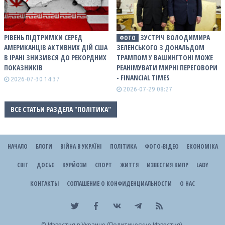
РІВЕНЬ ПІДТРИМКИ СЕРЕД
ЗУСТРІЧ ВОЛОДИМИРА
ФОТО
АМЕРИКАНЦІВ АКТИВНИХ ДІЙ США
ЗЕЛЕНСЬКОГО З ДОНАЛЬДОМ
В ІРАНІ ЗНИЗИВСЯ ДО РЕКОРДНИХ
ТРАМПОМ У ВАШИНГТОНІ МОЖЕ
ПОКАЗНИКІВ
РЕАНІМУВАТИ МИРНІ ПЕРЕГОВОРИ
- FINANCIAL TIMES
2026-07-30 14:37
2026-07-29 08:27
ВСЕ СТАТЬИ РАЗДЕЛА "ПОЛІТИКА"
НАЧАЛО
БЛОГИ
ВІЙНА В УКРАЇНІ
ПОЛІТИКА
ФОТО-ВІДЕО
ЕКОНОМІКА
СВІТ
ДОСЬЄ
КУРЙОЗИ
СПОРТ
ЖИТТЯ
ИЗВЕСТИЯ КИПР
LADY
КОНТАКТЫ
СОГЛАШЕНИЕ О КОНФИДЕНЦИАЛЬНОСТИ
О НАС
©
Известия в Украине (Политические Известия).