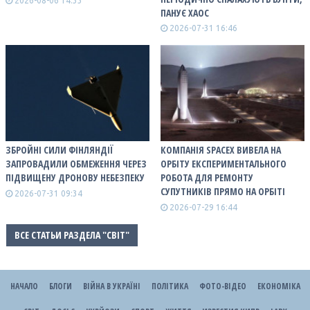
2026-08-06 14:33
ПАНУЄ ХАОС
2026-07-31 16:46
ЗБРОЙНІ СИЛИ ФІНЛЯНДІЇ
КОМПАНІЯ SPACEX ВИВЕЛА НА
ЗАПРОВАДИЛИ ОБМЕЖЕННЯ ЧЕРЕЗ
ОРБІТУ ЕКСПЕРИМЕНТАЛЬНОГО
ПІДВИЩЕНУ ДРОНОВУ НЕБЕЗПЕКУ
РОБОТА ДЛЯ РЕМОНТУ
СУПУТНИКІВ ПРЯМО НА ОРБІТІ
2026-07-31 09:34
2026-07-29 16:44
ВСЕ СТАТЬИ РАЗДЕЛА "СВІТ"
НАЧАЛО
БЛОГИ
ВІЙНА В УКРАЇНІ
ПОЛІТИКА
ФОТО-ВІДЕО
ЕКОНОМІКА