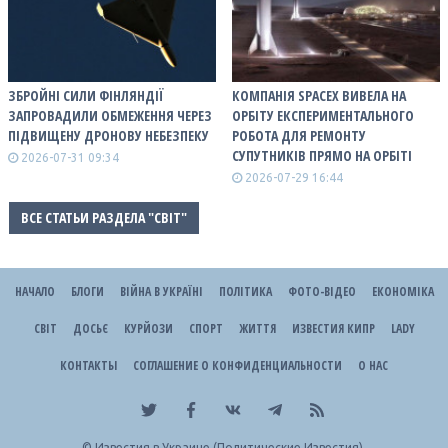
ЗБРОЙНІ СИЛИ ФІНЛЯНДІЇ
КОМПАНІЯ SPACEX ВИВЕЛА НА
ЗАПРОВАДИЛИ ОБМЕЖЕННЯ ЧЕРЕЗ
ОРБІТУ ЕКСПЕРИМЕНТАЛЬНОГО
ПІДВИЩЕНУ ДРОНОВУ НЕБЕЗПЕКУ
РОБОТА ДЛЯ РЕМОНТУ
СУПУТНИКІВ ПРЯМО НА ОРБІТІ
2026-07-31 09:34
2026-07-29 16:44
ВСЕ СТАТЬИ РАЗДЕЛА "СВІТ"
НАЧАЛО
БЛОГИ
ВІЙНА В УКРАЇНІ
ПОЛІТИКА
ФОТО-ВІДЕО
ЕКОНОМІКА
СВІТ
ДОСЬЄ
КУРЙОЗИ
СПОРТ
ЖИТТЯ
ИЗВЕСТИЯ КИПР
LADY
КОНТАКТЫ
СОГЛАШЕНИЕ О КОНФИДЕНЦИАЛЬНОСТИ
О НАС
©
Известия в Украине (Политические Известия).