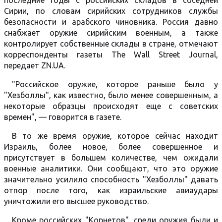
последние годы с российских складов в соседней
Сирии, по словам сирийских сотрудников службы
безопасности и арабского чиновника. Россия давно
снабжает оружие сирийским военным, а также
контролирует собственные склады в стране, отмечают
корреспонденты газеты The Wall Street Journal,
передает ZN.UA.
"Российское оружие, которое раньше было у
"Хезболлы", как известно, было менее совершенным, а
некоторые образцы происходят еще с советских
времен", — говорится в газете.
В то же время оружие, которое сейчас находит
Израиль, более новое, более совершенное и
присутствует в большем количестве, чем ожидали
военные аналитики. Они сообщают, что это оружие
значительно усилило способность "Хезболлы" давать
отпор после того, как израильские авиаудары
уничтожили его высшее руководство.
Кроме российских "Корнетов", среди оружия были и