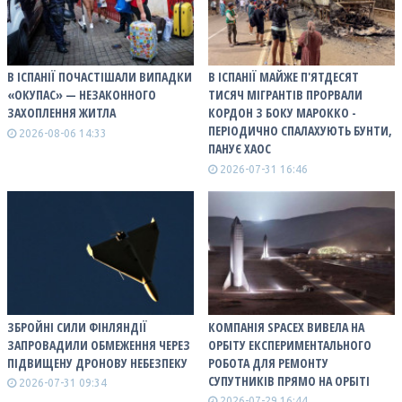
В ІСПАНІЇ ПОЧАСТІШАЛИ ВИПАДКИ
В ІСПАНІЇ МАЙЖЕ П'ЯТДЕСЯТ
«ОКУПАС» — НЕЗАКОННОГО
ТИСЯЧ МІГРАНТІВ ПРОРВАЛИ
ЗАХОПЛЕННЯ ЖИТЛА
КОРДОН З БОКУ МАРОККО -
ПЕРІОДИЧНО СПАЛАХУЮТЬ БУНТИ,
2026-08-06 14:33
ПАНУЄ ХАОС
2026-07-31 16:46
ЗБРОЙНІ СИЛИ ФІНЛЯНДІЇ
КОМПАНІЯ SPACEX ВИВЕЛА НА
ЗАПРОВАДИЛИ ОБМЕЖЕННЯ ЧЕРЕЗ
ОРБІТУ ЕКСПЕРИМЕНТАЛЬНОГО
ПІДВИЩЕНУ ДРОНОВУ НЕБЕЗПЕКУ
РОБОТА ДЛЯ РЕМОНТУ
СУПУТНИКІВ ПРЯМО НА ОРБІТІ
2026-07-31 09:34
2026-07-29 16:44