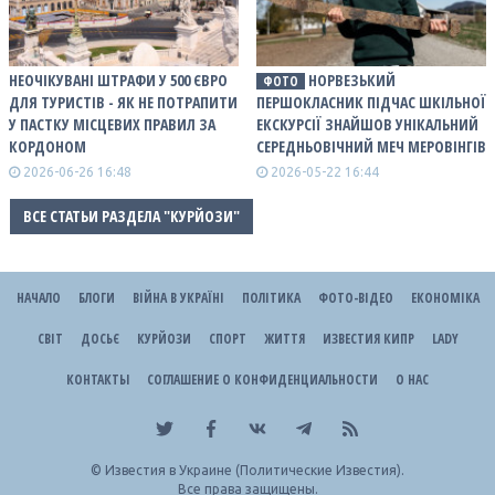
НЕОЧІКУВАНІ ШТРАФИ У 500 ЄВРО
НОРВЕЗЬКИЙ
ФОТО
ДЛЯ ТУРИСТІВ - ЯК НЕ ПОТРАПИТИ
ПЕРШОКЛАСНИК ПІДЧАС ШКІЛЬНОЇ
У ПАСТКУ МІСЦЕВИХ ПРАВИЛ ЗА
ЕКСКУРСІЇ ЗНАЙШОВ УНІКАЛЬНИЙ
КОРДОНОМ
СЕРЕДНЬОВІЧНИЙ МЕЧ МЕРОВІНГІВ
2026-06-26 16:48
2026-05-22 16:44
ВСЕ СТАТЬИ РАЗДЕЛА "КУРЙОЗИ"
НАЧАЛО
БЛОГИ
ВІЙНА В УКРАЇНІ
ПОЛІТИКА
ФОТО-ВІДЕО
ЕКОНОМІКА
СВІТ
ДОСЬЄ
КУРЙОЗИ
СПОРТ
ЖИТТЯ
ИЗВЕСТИЯ КИПР
LADY
КОНТАКТЫ
СОГЛАШЕНИЕ О КОНФИДЕНЦИАЛЬНОСТИ
О НАС
©
Известия в Украине (Политические Известия).
Все права защищены.