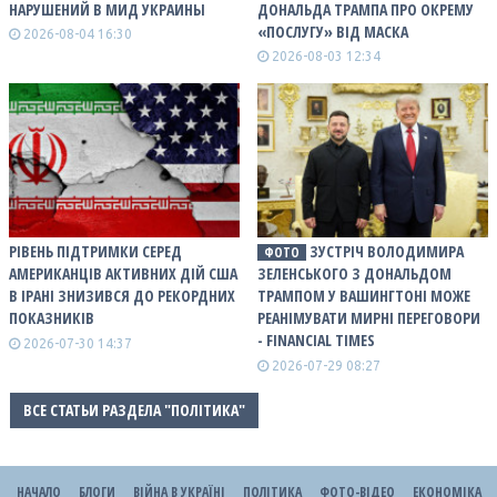
НАРУШЕНИЙ В МИД УКРАИНЫ
ДОНАЛЬДА ТРАМПА ПРО ОКРЕМУ
«ПОСЛУГУ» ВІД МАСКА
2026-08-04 16:30
2026-08-03 12:34
РІВЕНЬ ПІДТРИМКИ СЕРЕД
ЗУСТРІЧ ВОЛОДИМИРА
ФОТО
АМЕРИКАНЦІВ АКТИВНИХ ДІЙ США
ЗЕЛЕНСЬКОГО З ДОНАЛЬДОМ
В ІРАНІ ЗНИЗИВСЯ ДО РЕКОРДНИХ
ТРАМПОМ У ВАШИНГТОНІ МОЖЕ
ПОКАЗНИКІВ
РЕАНІМУВАТИ МИРНІ ПЕРЕГОВОРИ
- FINANCIAL TIMES
2026-07-30 14:37
2026-07-29 08:27
ВСЕ СТАТЬИ РАЗДЕЛА "ПОЛІТИКА"
НАЧАЛО
БЛОГИ
ВІЙНА В УКРАЇНІ
ПОЛІТИКА
ФОТО-ВІДЕО
ЕКОНОМІКА