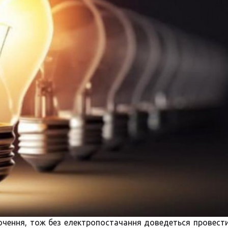
ключення, тож без електропостачання доведеться провест