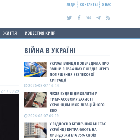
ЛЕДИ
КОНТАКТЫ
О НАС
ЖИТТЯ
ИЗВЕСТИЯ КИПР
ВІЙНА В УКРАЇНІ
УКРЗАЛІЗНИЦЯ ПОПЕРЕДИЛА ПРО
ЗМІНИ В ГРАФІКАХ ПОЇЗДІВ ЧЕРЕЗ
ПОГІРШЕННЯ БЕЗПЕКОВОЇ
СИТУАЦІЇ
2026-08-07 16:44
2-17 09:29
ЧЕХІЯ БУДЕ ВІДМОВЛЯТИ У
ТИМЧАСОВОМУ ЗАХИСТІ
УКРАЇНЦЯМ МОБІЛІЗАЦІЙНОГО
ВІКУ
2026-08-07 09:29
У ВІДНОСНО БЕЗПЕЧНИХ МІСТАХ
УКРАЇНЦІ ВИТРАЧАЮТЬ НА
ОРЕНДУ ЖИТЛА 75% СВОЇХ