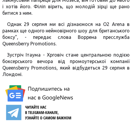
лакмусовий папірець для Мозеса, він готовий до нього
і хотів його. Філіп вірить, що молодій зірці ще рано
битися з ним.
Однак 29 серпня ми всі дізнаємося на O2 Arena в
рамках ще одного неймовірного шоу для британського
боксу", - передає слова Воррена пресслужба
Queensberry Promotions.
Зустріч Ітаума - Хрговіч стане центральною подією
боксерського вечора від промоутерської компанії
Queensberry Promotions, який відбудеться 29 серпня в
Лондоні.