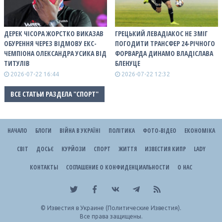
ДЕРЕК ЧІСОРА ЖОРСТКО ВИКАЗАВ
ГРЕЦЬКИЙ ЛЕВАДІАКОС НЕ ЗМІГ
ОБУРЕННЯ ЧЕРЕЗ ВІДМОВУ ЕКС-
ПОГОДИТИ ТРАНСФЕР 24-РІЧНОГО
ЧЕМПІОНА ОЛЕКСАНДРА УСИКА ВІД
ФОРВАРДА ДИНАМО ВЛАДІСЛАВА
ТИТУЛІВ
БЛЕНУЦЕ
2026-07-22 16:44
2026-07-22 12:32
ВСЕ СТАТЬИ РАЗДЕЛА "СПОРТ"
НАЧАЛО
БЛОГИ
ВІЙНА В УКРАЇНІ
ПОЛІТИКА
ФОТО-ВІДЕО
ЕКОНОМІКА
СВІТ
ДОСЬЄ
КУРЙОЗИ
СПОРТ
ЖИТТЯ
ИЗВЕСТИЯ КИПР
LADY
КОНТАКТЫ
СОГЛАШЕНИЕ О КОНФИДЕНЦИАЛЬНОСТИ
О НАС
©
Известия в Украине (Политические Известия).
Все права защищены.