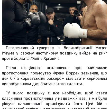
Перспективний супертяж із Великобританії Мозес
Ітаума у своєму наступному поєдинку вийде на ринг
проти хорвата Філіпа Хрговіча.
Після офіційного оголошення про найближче
протистояння промоутер Френк Воррен зазначив, що
цей бій з хорватським боксером має стати серйозним
випробуванням для британського таланта.
"У цього поєдинку є все необхідне, щоб стати
класичним протистоянням у надважкій вазі, і ми були
рішуче налаштовані організувати його. Цей бій -