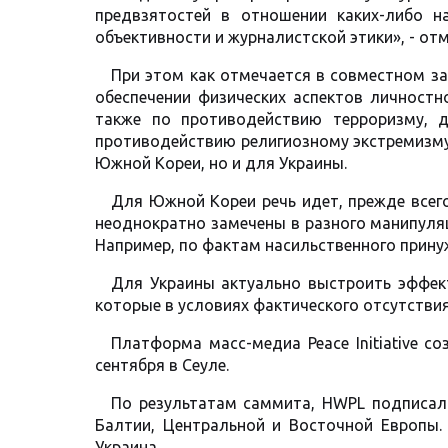
предвзятостей в отношении каких-либо н
объективности и журналистской этики», - отме
При этом как отмечается в совместном з
обеспечении физических аспектов личностн
также по противодействию терроризму, д
противодействию религиозному экстремизму
Южной Кореи, но и для Украины.
Для Южной Кореи речь идет, прежде всего
неоднократно замечены в разного манипуляц
Например, по фактам насильственного принуж
Для Украины актуально выстроить эффек
которые в условиях фактического отсутстви
Платформа масс-медиа Peace Initiative с
сентября в Сеуле.
По результатам саммита, HWPL подписал
Балтии, Центральной и Восточной Европы
Украина.