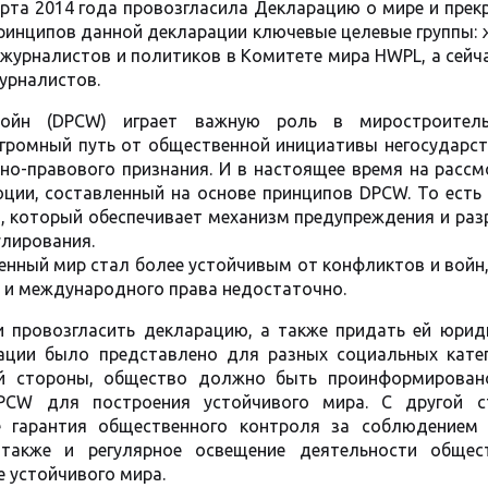
рта 2014 года провозгласила Декларацию о мире и пре
принципов данной декларации ключевые целевые группы:
журналистов и политиков в Комитете мира HWPL, а сейч
урналистов.
ойн (DPCW) играет важную роль в миростроител
 огромный путь от общественной инициативы негосударс
но-правового признания. И в настоящее время на рассм
ции, составленный на основе принципов DPCW. То есть 
, который обеспечивает механизм предупреждения и раз
улирования.
менный мир стал более устойчивым от конфликтов и войн
 и международного права недостаточно.
и провозгласить декларацию, а также придать ей юрид
ации было представлено для разных социальных катег
й стороны, общество должно быть проинформирован
PCW для построения устойчивого мира. С другой с
 гарантия общественного контроля за соблюдением
также и регулярное освещение деятельности общес
е устойчивого мира.