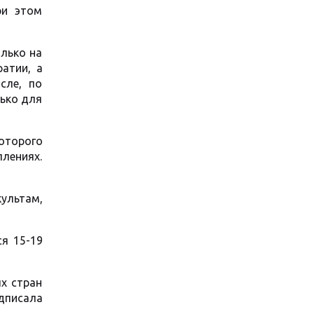
ри этом
лько на
ратии, а
сле, по
лько для
которого
плениях.
ультам,
ся 15-19
х стран
дписала