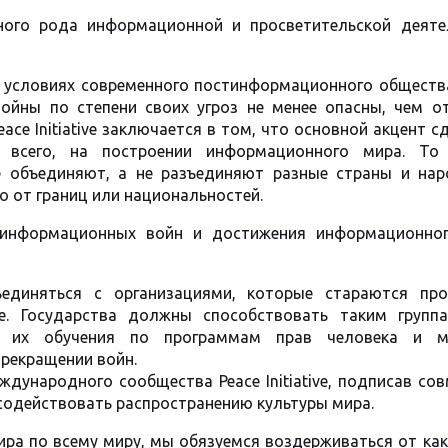
ного рода информационной и просветительской деяте
 условиях современного постинформационного общества
войны по степени своих угроз не менее опасны, чем о
ce Initiative заключается в том, что основной акцент с
 всего, на построении информационного мира. То
е объединяют, а не разъединяют разные страны и нар
о от границ или национальностей.
информационных войн и достижения информационно
единяться с организациями, которые стараются про
е. Государства должны способствовать таким групп
ая их обучения по программам прав человека и м
прекращении войн.
дународного сообщества Peace Initiative, подписав со
содействовать распространению культуры мира.
ра по всему миру, мы обязуемся воздерживаться от ка