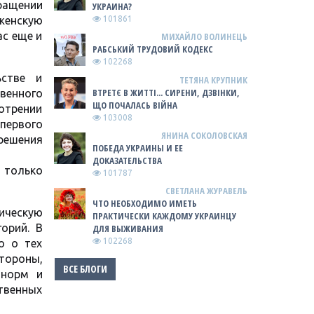
кращении
УКРАИНА?
 женскую
101861
ас еще и
МИХАЙЛО ВОЛИНЕЦЬ
РАБСЬКИЙ ТРУДОВИЙ КОДЕКС
102268
ьстве и
ТЕТЯНА КРУПНИК
ВТРЕТЄ В ЖИТТІ... СИРЕНИ, ДЗВІНКИ,
твенного
ЩО ПОЧАЛАСЬ ВІЙНА
отрении
103008
первого
ЯНИНА СОКОЛОВСКАЯ
решения
ПОБЕДА УКРАИНЫ И ЕЕ
ДОКАЗАТЕЛЬСТВА
, только
101787
СВЕТЛАНА ЖУРАВЕЛЬ
ЧТО НЕОБХОДИМО ИМЕТЬ
ическую
ПРАКТИЧЕСКИ КАЖДОМУ УКРАИНЦУ
орий. В
ДЛЯ ВЫЖИВАНИЯ
102268
о о тех
тороны,
ВСЕ БЛОГИ
 норм и
твенных