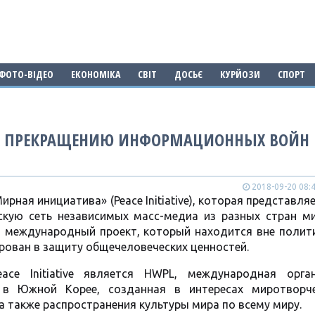
ФОТО-ВІДЕО
ЕКОНОМІКА
СВІТ
ДОСЬЄ
КУРЙОЗИ
СПОРТ
 К ПРЕКРАЩЕНИЮ ИНФОРМАЦИОННЫХ ВОЙН
2018-09-20 08:
ирная инициатива» (Peace Initiative), которая представля
скую сеть независимых масс-медиа из разных стран ми
и международный проект, который находится вне полити
рован в защиту общечеловеческих ценностей.
ace Initiative является HWPL, международная орган
я в Южной Корее, созданная в интересах миротворч
а также распространения культуры мира по всему миру.