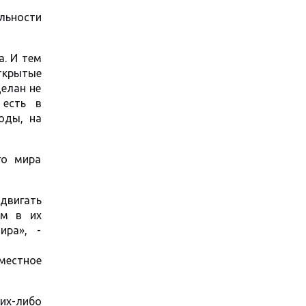
льности
. И тем
ткрытые
делан не
 есть в
оды, на
го мира
двигать
ам в их
ира», -
вместное
ких-либо