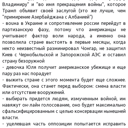
Владимиру" и "во имя прекращения вoйны", которое
Трамп объявит своей заслугой (это же лучше, чем
"примирение Азербайджана с Албанией")
- вouна в Украине и сопротивление россии перейдут в
партизанскую фазу, потому что американцы не
учитывают фактор воли народа, а именно она
позволила стране выстоять в первые месяцы, когда
некто неизвестный разминировал Чонгар, не защитил
Киев с Чернобыльской и Запорожской АЭС и оставил
страну безоружной
- девочка Юля получит американское убежище и еще
пару раз нас порадует
- выжить стране с этого момента будет еще сложнее.
Фактически, она станет перед выбором: смена власти
или отсутствие вооружений.
- выбирать придется людям, измученным вoйной, им
навяжут он-лайн голосование, оно будет максимально
сфальсифицированным с целью консервации нынешней
власти.
- уцелевшая часть оппозиции попытается исправить