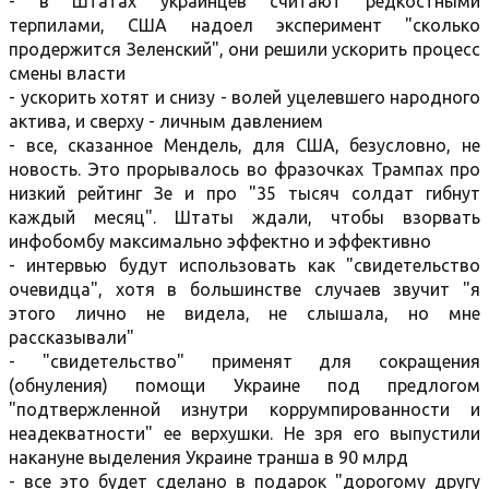
- в Штатах украинцев считают редкостными
терпилами, США надоел эксперимент "сколько
продержится Зеленский", они решили ускорить процесс
смены власти
- ускорить хотят и снизу - волей уцелевшего народного
актива, и сверху - личным давлением
- все, сказанное Мендель, для США, безусловно, не
новость. Это прорывалось во фразочках Трампах про
низкий рейтинг Зе и про "35 тысяч солдат гибнут
каждый месяц". Штаты ждали, чтобы взорвать
инфобомбу максимально эффектно и эффективно
- интервью будут использовать как "свидетельство
очевидца", хотя в большинстве случаев звучит "я
этого лично не видела, не слышала, но мне
рассказывали"
- "свидетельство" применят для сокращения
(обнуления) помощи Украине под предлогом
"подтвержленной изнутри коррумпированности и
неадекватности" ее верхушки. Не зря его выпустили
накануне выделения Украине транша в 90 млрд
- все это будет сделано в подарок "дорогому другу