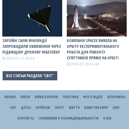
ЗБРОЙНІ СИЛИ ФІНЛЯНДІЇ
КОМПАНІЯ SPACEX ВИВЕЛА НА
ЗАПРОВАДИЛИ ОБМЕЖЕННЯ ЧЕРЕЗ
ОРБІТУ ЕКСПЕРИМЕНТАЛЬНОГО
ПІДВИЩЕНУ ДРОНОВУ НЕБЕЗПЕКУ
РОБОТА ДЛЯ РЕМОНТУ
СУПУТНИКІВ ПРЯМО НА ОРБІТІ
2026-07-31 09:34
2026-07-29 16:44
ВСЕ СТАТЬИ РАЗДЕЛА "СВІТ"
НАЧАЛО
БЛОГИ
ВІЙНА В УКРАЇНІ
ПОЛІТИКА
ФОТО-ВІДЕО
ЕКОНОМІКА
СВІТ
ДОСЬЄ
КУРЙОЗИ
СПОРТ
ЖИТТЯ
ИЗВЕСТИЯ КИПР
LADY
КОНТАКТЫ
СОГЛАШЕНИЕ О КОНФИДЕНЦИАЛЬНОСТИ
О НАС