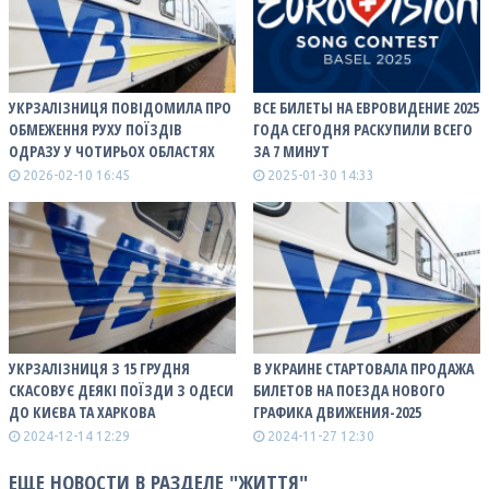
УКРЗАЛІЗНИЦЯ ПОВІДОМИЛА ПРО
ВСЕ БИЛЕТЫ НА ЕВРОВИДЕНИЕ 2025
ОБМЕЖЕННЯ РУХУ ПОЇЗДІВ
ГОДА СЕГОДНЯ РАСКУПИЛИ ВСЕГО
ОДРАЗУ У ЧОТИРЬОХ ОБЛАСТЯХ
ЗА 7 МИНУТ
2026-02-10 16:45
2025-01-30 14:33
УКРЗАЛІЗНИЦЯ З 15 ГРУДНЯ
В УКРАИНЕ СТАРТОВАЛА ПРОДАЖА
СКАСОВУЄ ДЕЯКІ ПОЇЗДИ З ОДЕСИ
БИЛЕТОВ НА ПОЕЗДА НОВОГО
ДО КИЄВА ТА ХАРКОВА
ГРАФИКА ДВИЖЕНИЯ-2025
2024-12-14 12:29
2024-11-27 12:30
ЕЩЕ НОВОСТИ В РАЗДЕЛЕ "ЖИТТЯ"