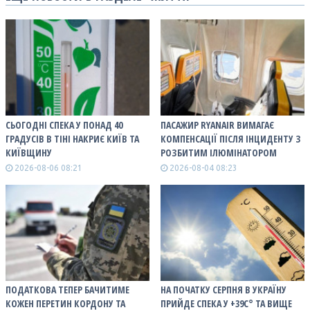
СЬОГОДНІ СПЕКА У ПОНАД 40
ПАСАЖИР RYANAIR ВИМАГАЄ
ГРАДУСІВ В ТІНІ НАКРИЄ КИЇВ ТА
КОМПЕНСАЦІЇ ПІСЛЯ ІНЦИДЕНТУ З
КИЇВЩИНУ
РОЗБИТИМ ІЛЮМІНАТОРОМ
2026-08-06 08:21
2026-08-04 08:23
ПОДАТКОВА ТЕПЕР БАЧИТИМЕ
НА ПОЧАТКУ СЕРПНЯ В УКРАЇНУ
КОЖЕН ПЕРЕТИН КОРДОНУ ТА
ПРИЙДЕ СПЕКА У +39С° ТА ВИЩЕ