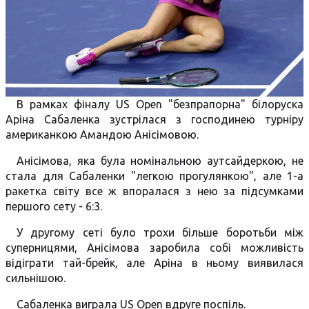
В рамках фіналу US Open "безпрапорна" білоруска
Аріна Сабаленка зустрілася з господинею турніру
американкою Амандою Анісімовою.
Анісімова, яка була номінальною аутсайдеркою, не
стала для Сабаленки "легкою прогулянкою", але 1-а
ракетка світу все ж впоралася з нею за підсумками
першого сету - 6:3.
У другому сеті було трохи більше боротьби між
суперницями, Анісімова заробила собі можливість
відіграти тай-брейк, але Аріна в ньому виявилася
сильнішою.
Сабаленка виграла US Open вдруге поспіль.