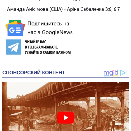
Аманда Анісімова (США) - Аріна Сабаленка 3:6, 6:7