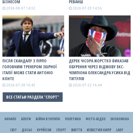
БІЗНЕСОМ
РЕВАНШ
2026-08-07 14:32
2026-07-29 14:36
ПІСЛЯ СКАНДАЛУ З ПІРЛО
ДЕРЕК ЧІСОРА ЖОРСТКО ВИКАЗАВ
ГОЛОВНИМ ТРЕНЕРОМ ЗБІРНОЇ
ОБУРЕННЯ ЧЕРЕЗ ВІДМОВУ ЕКС-
ІТАЛІЇ МОЖЕ СТАТИ АНТОНІО
ЧЕМПІОНА ОЛЕКСАНДРА УСИКА ВІД
КОНТЕ
ТИТУЛІВ
2026-07-28 16:43
2026-07-22 16:44
ВСЕ СТАТЬИ РАЗДЕЛА "СПОРТ"
НАЧАЛО
БЛОГИ
ВІЙНА В УКРАЇНІ
ПОЛІТИКА
ФОТО-ВІДЕО
ЕКОНОМІКА
СВІТ
ДОСЬЄ
КУРЙОЗИ
СПОРТ
ЖИТТЯ
ИЗВЕСТИЯ КИПР
LADY