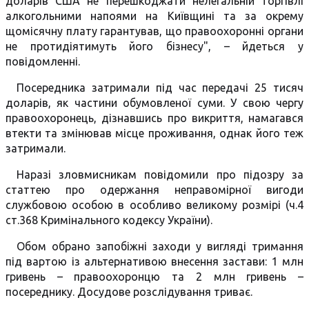
доларів США не перешкоджати нелегальній торгівлі
алкогольними напоями на Київщині та за окрему
щомісячну плату гарантував, що правоохоронні органи
не протидіятимуть його бізнесу", – йдеться у
повідомленні.
Посередника затримали під час передачі 25 тисяч
доларів, як частини обумовленої суми. У свою чергу
правоохоронець, дізнавшись про викриття, намагався
втекти та змінював місце проживання, однак його теж
затримали.
Наразі зловмисникам повідомили про підозру за
статтею про одержання неправомірної вигоди
службовою особою в особливо великому розмірі (ч.4
ст.368 Кримінального кодексу України).
Обом обрано запобіжні заходи у вигляді тримання
під вартою із альтернативою внесення застави: 1 млн
гривень – правоохоронцю та 2 млн гривень –
посереднику. Досудове розслідування триває.