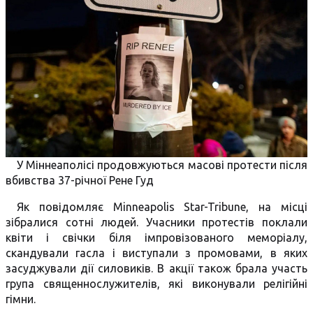
У Міннеаполісі продовжуються масові протести після
вбивства 37-річної Рене Гуд
Як повідомляє Minneapolis Star-Tribune, на місці
зібралися сотні людей. Учасники протестів поклали
квіти і свічки біля імпровізованого меморіалу,
скандували гасла і виступали з промовами, в яких
засуджували дії силовиків. В акції також брала участь
група священнослужителів, які виконували релігійні
гімни.