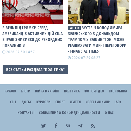
РІВЕНЬ ПІДТРИМКИ СЕРЕД
ЗУСТРІЧ ВОЛОДИМИРА
ФОТО
АМЕРИКАНЦІВ АКТИВНИХ ДІЙ США
ЗЕЛЕНСЬКОГО З ДОНАЛЬДОМ
В ІРАНІ ЗНИЗИВСЯ ДО РЕКОРДНИХ
ТРАМПОМ У ВАШИНГТОНІ МОЖЕ
ПОКАЗНИКІВ
РЕАНІМУВАТИ МИРНІ ПЕРЕГОВОРИ
- FINANCIAL TIMES
2026-07-30 14:37
2026-07-29 08:27
ВСЕ СТАТЬИ РАЗДЕЛА "ПОЛІТИКА"
НАЧАЛО
БЛОГИ
ВІЙНА В УКРАЇНІ
ПОЛІТИКА
ФОТО-ВІДЕО
ЕКОНОМІКА
СВІТ
ДОСЬЄ
КУРЙОЗИ
СПОРТ
ЖИТТЯ
ИЗВЕСТИЯ КИПР
LADY
КОНТАКТЫ
СОГЛАШЕНИЕ О КОНФИДЕНЦИАЛЬНОСТИ
О НАС