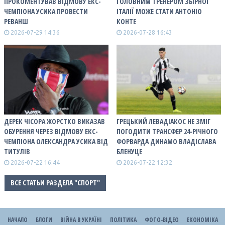
ПРОКОМЕНТУВАВ ВІДМОВУ ЕКС-
ГОЛОВНИМ ТРЕНЕРОМ ЗБІРНОЇ
ЧЕМПІОНА УСИКА ПРОВЕСТИ
ІТАЛІЇ МОЖЕ СТАТИ АНТОНІО
РЕВАНШ
КОНТЕ
2026-07-29 14:36
2026-07-28 16:43
ДЕРЕК ЧІСОРА ЖОРСТКО ВИКАЗАВ
ГРЕЦЬКИЙ ЛЕВАДІАКОС НЕ ЗМІГ
ОБУРЕННЯ ЧЕРЕЗ ВІДМОВУ ЕКС-
ПОГОДИТИ ТРАНСФЕР 24-РІЧНОГО
ЧЕМПІОНА ОЛЕКСАНДРА УСИКА ВІД
ФОРВАРДА ДИНАМО ВЛАДІСЛАВА
ТИТУЛІВ
БЛЕНУЦЕ
2026-07-22 16:44
2026-07-22 12:32
ВСЕ СТАТЬИ РАЗДЕЛА "СПОРТ"
НАЧАЛО
БЛОГИ
ВІЙНА В УКРАЇНІ
ПОЛІТИКА
ФОТО-ВІДЕО
ЕКОНОМІКА