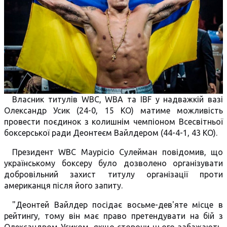
Власник титулів WBC, WBA та IBF у надважкій вазі
Олександр Усик (24-0, 15 КО) матиме можливість
провести поєдинок з колишнім чемпіоном Всесвітньої
боксерської ради Деонтеєм Вайлдером (44-4-1, 43 КО).
Президент WBC Маурісіо Сулейман повідомив, що
українському боксеру було дозволено організувати
добровільний захист титулу організації проти
американця після його запиту.
"Деонтей Вайлдер посідає восьме-дев'яте місце в
рейтингу, тому він має право претендувати на бій з