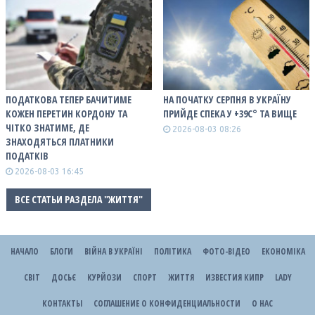
ПОДАТКОВА ТЕПЕР БАЧИТИМЕ
НА ПОЧАТКУ СЕРПНЯ В УКРАЇНУ
КОЖЕН ПЕРЕТИН КОРДОНУ ТА
ПРИЙДЕ СПЕКА У +39С° ТА ВИЩЕ
ЧІТКО ЗНАТИМЕ, ДЕ
2026-08-03 08:26
ЗНАХОДЯТЬСЯ ПЛАТНИКИ
ПОДАТКІВ
2026-08-03 16:45
ВСЕ СТАТЬИ РАЗДЕЛА "ЖИТТЯ"
НАЧАЛО
БЛОГИ
ВІЙНА В УКРАЇНІ
ПОЛІТИКА
ФОТО-ВІДЕО
ЕКОНОМІКА
СВІТ
ДОСЬЄ
КУРЙОЗИ
СПОРТ
ЖИТТЯ
ИЗВЕСТИЯ КИПР
LADY
КОНТАКТЫ
СОГЛАШЕНИЕ О КОНФИДЕНЦИАЛЬНОСТИ
О НАС