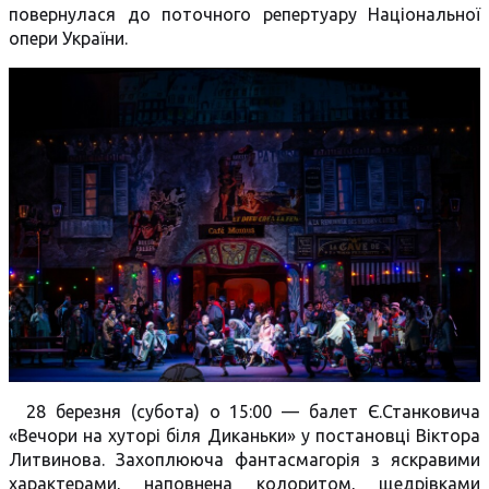
повернулася до поточного репертуару Національної
опери України.
28 березня (субота) о 15:00 — балет Є.Станковича
«Вечори на хуторі біля Диканьки» у постановці Віктора
Литвинова. Захоплююча фантасмагорія з яскравими
характерами, наповнена колоритом, щедрівками