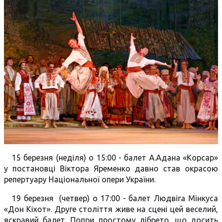
15 березня (неділя) о 15:00 - балет А.Адана «Корсар»
у постановці Віктора Яременко давно став окрасою
репертуару Національної опери України.
19 березня (четвер) о 17:00 - балет Людвіга Мінкуса
«Дон Кіхот». Друге століття живе на сцені цей веселий,
яскравий балет. Попри простому лібрето, що досить