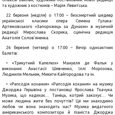
та художник з костюмів – Марія Левитська.
22 березня (неділя) о 17:00 – безсмертний шедевр
української класики опера Семена Гулака-
Артемовського «Запорожець за Дунаєм» в музичній
редакції Мирослава Скорика, сценічна редакція
Анатолія Солов’яненка.
26 березня (четвер) о 17:00 – Вечір одноактних
балетів:
• «Трикутний Капелюх» Мануеля де Фалья у
виконанні: Анастасії Шевченко, Іллі Морозова,
Людмили Мельник, Микити Кайгородова та ін.
• «Рапсодія кохання» «Рапсодія кохання» на музику
Джорджа Гершвіна у постановці Ярослава Ткачука.
Музика, що надихає… Танець, котрий закохує… Чи
може людина жити без почуттів? Це ми знаходимо
любов чи вона знаходить нас? Музика видатного
американського композитора й піаніста Джорджа