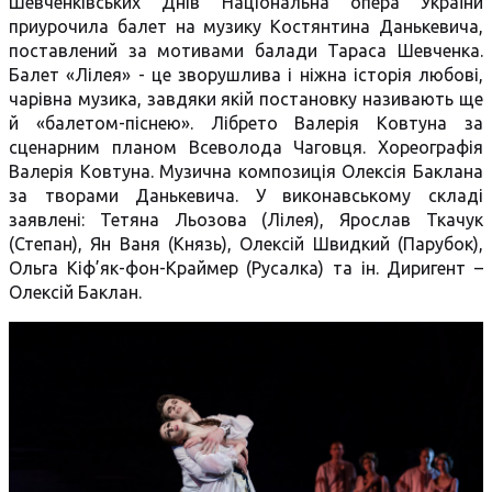
Шевченківських Днів Національна опера України
приурочила балет на музику Костянтина Данькевича,
поставлений за мотивами балади Тараса Шевченка.
Балет «Лілея» - це зворушлива і ніжна історія любові,
чарівна музика, завдяки якій постановку називають ще
й «балетом-піснею». Лібрето Валерія Ковтуна за
сценарним планом Всеволода Чаговця. Хореографія
Валерія Ковтуна. Музична композиція Олексія Баклана
за творами Данькевича. У виконавському складі
заявлені: Тетяна Льозова (Лілея), Ярослав Ткачук
(Степан), Ян Ваня (Князь), Олексій Швидкий (Парубок),
Ольга Кіф’як-фон-Краймер (Русалка) та ін. Диригент –
Олексій Баклан.