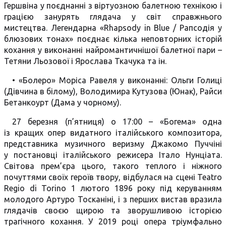
Гершвіна у поєднанні з віртуозною балетною технікою і
грацією занурять глядача у світ справжнього
мистецтва. Легендарна «Rhapsody in Blue / Рапсодія у
блюзових тонах» поєднає кілька неповторних історій
кохання у виконанні найромантичнішої балетної пари –
Тетяни Льозової і Ярослава Ткачука та ін.
• «Болеро» Моріса Равеля у виконанні: Ольги Голиці
(Дівчина в білому), Володимира Кутузова (Юнак), Райси
Бетанкоурт (Дама у чорному).
27 березня (п’ятниця) о 17:00 – «Богема» одна
із кращих опер видатного італійського композитора,
представника музичного веризму Джакомо Пуччіні
у постановці італійського режисера Італо Нунціата.
Світова прем’єра цього, такого теплого і ніжного
почуттями своїх героїв твору, відбулася на сцені Teatro
Regio di Torino 1 лютого 1896 року під керуванням
молодого Артуро Тосканіні, і з перших вистав вразила
глядачів своєю щирою та зворушливою історією
трагічного кохання. У 2019 році опера тріумфально