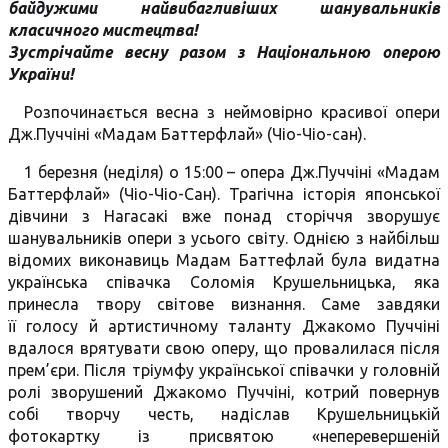
байдужими найвибагливіших шанувальників
класичного мистецтва!
Зустрічайте весну разом з Національною оперою
України!
Розпочинається весна з неймовірно красивої опери
Дж.Пуччіні «Мадам Баттерфлай» (Чіо-Чіо-сан).
1 березня (неділя) о 15:00 – опера Дж.Пуччіні «Мадам
Баттерфлай» (Чіо-Чіо-Сан). Трагічна історія японської
дівчини з Нагасакі вже понад сторіччя зворушує
шанувальників опери з усього світу. Однією з найбільш
відомих виконавиць Мадам Баттефлай була видатна
українська співачка Соломія Крушельницька, яка
принесла твору світове визнання. Саме завдяки
її голосу й артистичному таланту Джакомо Пуччіні
вдалося врятувати свою оперу, що провалилася після
прем’єри. Після тріумфу української співачки у головній
ролі зворушений Джакомо Пуччіні, котрий повернув
собі творчу честь, надіслав Крушельницькій
фотокартку із присвятою «неперевершеній