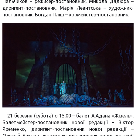
Пальчиков – режисер-постановник, Микола Дядюра –
диригент-постановник, Марія Левитська – художник-
постановник, Богдан Пліш – хормейстер-постановник.
21 березня (субота) о 15:00 – балет А.Адана «Жізель».
Балетмейстер-постановник нової редакції – Віктор
Яременко, диригент-постановник нової редакції –
Олексій Баклан, художник-постановник нової редакції