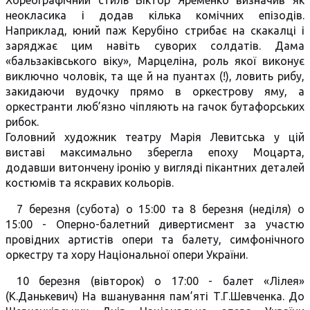
Хореографічний стиль Віктор Яременко визначив як
неокласика і додав кілька комічних епізодів.
Наприклад, юний паж Керубіно стрибає на скакалці і
заряджає цим навіть суворих солдатів. Дама
«бальзаківського віку», Марцеліна, роль якої виконує
виключно чоловік, та ще й на пуантах (!), ловить рибу,
закидаючи вудочку прямо в оркестрову яму, а
оркестранти люб’язно чіпляють на гачок бутафорських
рибок.
Головний художник театру Марія Левитська у цій
виставі максимально зберегла епоху Моцарта,
додавши витончену іронію у вигляді пікантних деталей
костюмів та яскравих кольорів.
7 березня (субота) о 15:00 та 8 березня (неділя) о
15:00 - Оперно-балетний дивертисмент за участю
провідних артистів опери та балету, симфонічного
оркестру та хору Національної опери України.
10 березня (вівторок) о 17:00 - балет «Лілея»
(К.Данькевич) На вшанування пам’яті Т.Г.Шевченка. До