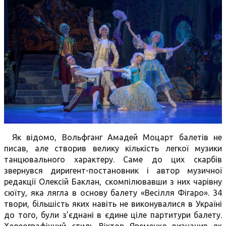
Як відомо, Вольфганг Амадей Моцарт балетів не
писав, але створив велику кількість легкої музики
танцювального характеру. Саме до цих скарбів
звернувся диригент-постановник і автор музичної
редакції Олексій Баклан, скомпілювавши з них чарівну
сюїту, яка лягла в основу балету «Весілля Фігаро». 34
твори, більшість яких навіть не виконувалися в Україні
до того, були з’єднані в єдине ціле партитури балету.