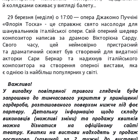
й колядками оживає у вигляді балету...
29 березня (неділя) о 17:00 — опера Джакомо Пуччіні
«Флорія Тоска» - це справжнє свято насолоди для
шанувальників італійської опери. Свій оперний шедевр
композитор написав за драмою Вікторієна Сарду.
Свого часу, цей неймовірно пристрасний
та драматичний сюжет був створений для видатної
акторки Сари Бернар та надихнув італійського
композитора на створення оперної вистави, яка
є однією із найбільш популярних у світі.
Важливо!
У випадку повітряної тривоги глядачів буде
запрошено до тимчасового укриття у приміщенні
гардероба, розташованого поверхом нижче під фоє
партеру. Детальну інформацію щодо складу
виконавців (можливі зміни) та продажу квитків
можна дізнатися на офіційному сайті
театру. Квитки на вистави надходять у продаж
поступово (зазвичай за 2 тижні до вистави)