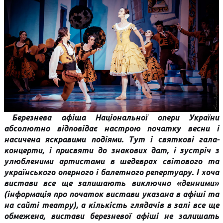
Березнева афіша Національної опери України
абсолютно відповідає настрою початку весни і
насичена яскравими подіями. Тут і святкові гала-
концерти, і присвяти до знакових дат, і зустріч з
улюбленими артистами в шедеврах світового та
українського оперного і балетного репертуару. І хоча
вистави все ще залишають виключно «денними»
(інформація про початок вистави указана в афіші та
на сайті театру), а кількість глядачів в залі все ще
обмежена, вистави березневої афіші не залишать