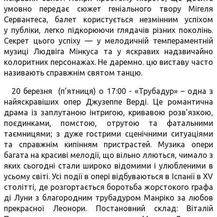
умовно передає сюжет геніального твору Мігеля
Сервантеса, балет користується незмінним успіхом
у публіки, легко підкорюючи глядачів різних поколінь.
Секрет цього успіху — у мелодичній темпераментній
музиці Людвіга Мінкуса та у яскравих надзвичайно
колоритних персонажах. Не даремно. цю виставу часто
називають справжнім святом танцю.
20 березня (п’ятниця) о 17:00 - «Трубадур» – одна з
найяскравіших опер Джузеппе Верді. Це романтична
драма із заплутаною інтригою, кривавою розв’язкою,
поєдинками, помстою, отрутою та фатальними
таємницями; з дуже гострими сценічними ситуаціями
та справжнім кипінням пристрастей. Музика опери
багата на красиві мелодії, що вільно ллються, чимало з
яких сьогодні стали широко відомими і улюбленими в
усьому світі. Усі події в опері відбуваються в Іспанії в XV
столітті, де розгортається боротьба жорстокого графа
ді Луни з благородним трубадуром Манріко за любов
прекрасної Леонори. Постановний склад: Віталій