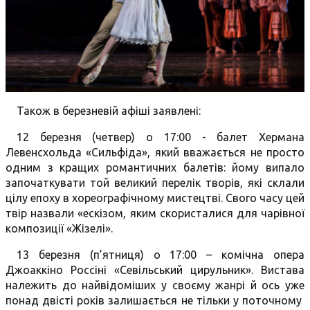
Також в березневій афіші заявлені:
12 березня (четвер) о 17:00 - балет Хермана
Левенсхольда «Сильфіда», який вважається не просто
одним з кращих романтичних балетів: йому випало
започаткувати той великий перелік творів, які склали
цілу епоху в хореографічно­му мистецтві. Свого часу цей
твір назвали «ескізом, яким скористалися для ча­рівної
композиції «Жізелі».
13 березня (п’ятниця) о 17:00 – комічна опера
Джоаккіно Россіні «Севільський цирульник». Вистава
належить до найвідоміших у своєму жанрі й ось уже
понад двісті років залишається не тільки у поточному