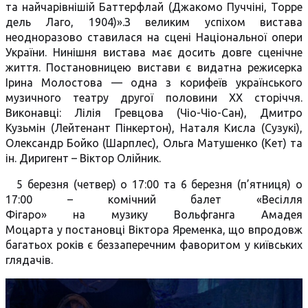
та найчарівнішій Баттерфлай (Джакомо Пуччіні, Торре
дель Лаго, 1904)».З великим успіхом вистава
неодноразово ставилася на сцені Національної опери
України. Нинішня вистава має досить довге сценічне
життя. Постановницею вистави є видатна режисерка
Ірина Молостова — одна з корифеїв українського
музичного театру другої половини XX сторіччя.
Виконавці: Лілія Гревцова (Чіо-Чіо-Сан), Дмитро
Кузьмін (Лейтенант Пінкертон), Наталя Кисла (Сузукі),
Олександр Бойко (Шарплес), Ольга Матушенко (Кет) та
ін. Диригент – Віктор Олійник.
5 березня (четвер) о 17:00 та 6 березня (п’ятниця) о
17:00 – комічний балет «Весілля
Фігаро» на музику Вольфганга Амадея
Моцарта у постановці Віктора Яременка, що впродовж
багатьох років є беззаперечним фаворитом у київських
глядачів.