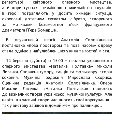
репертуарі світового оперного мистецтва,
а й користується незмінною прихильністю слухачів.
Її герої потрапляють у досить химерні ситуації,
окреслені дотепним сюжетом лібрето, створеного
за мотивами безсмертної п’єси французького
драматурга П’єра Бомарше...
В осучасненій версії Анатолія Солов’яненка
постановка «поза простором та поза часом» одразу
стала однією з найулюбленіших у киян та гостей міста.
14 березня (субота) о 15:00 – перлина українського
оперного мистецтва «Наталка Полтавка» Миколи
Лисенка. Сповнена гумору, танців та фольклору історія
кохання. Музична редакція Мирослава Скорика.
Сценічна редакція Анатолія Солов’яненка. Опера
Миколи Лисенка «Наталка Полтавка» належить
до визначних творів української музичної культури. Але
навіть в класичні твори час вносить свої корегування -
так у виставу зайшов відомий мем про паляницю…