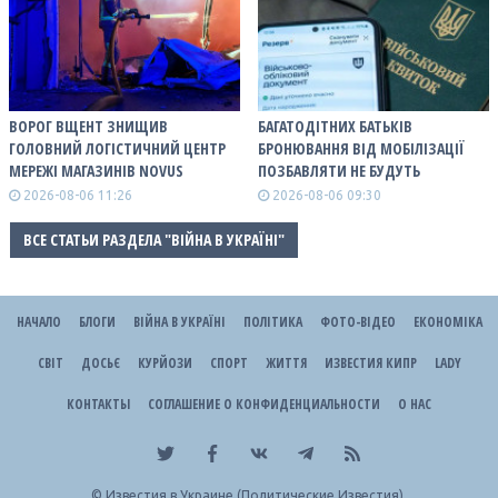
ВОРОГ ВЩЕНТ ЗНИЩИВ
БАГАТОДІТНИХ БАТЬКІВ
ГОЛОВНИЙ ЛОГІСТИЧНИЙ ЦЕНТР
БРОНЮВАННЯ ВІД МОБІЛІЗАЦІЇ
МЕРЕЖІ МАГАЗИНІВ NOVUS
ПОЗБАВЛЯТИ НЕ БУДУТЬ
2026-08-06 11:26
2026-08-06 09:30
ВСЕ СТАТЬИ РАЗДЕЛА "ВІЙНА В УКРАЇНІ"
НАЧАЛО
БЛОГИ
ВІЙНА В УКРАЇНІ
ПОЛІТИКА
ФОТО-ВІДЕО
ЕКОНОМІКА
СВІТ
ДОСЬЄ
КУРЙОЗИ
СПОРТ
ЖИТТЯ
ИЗВЕСТИЯ КИПР
LADY
КОНТАКТЫ
СОГЛАШЕНИЕ О КОНФИДЕНЦИАЛЬНОСТИ
О НАС
©
Известия в Украине (Политические Известия).