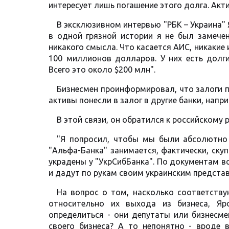
интересует лишь погашение этого долга. Акт
В эксклюзивном интервью "РБК – Украина" Я
в одной грязной истории я не был замечен
никакого смысла. Что касается АИС, никакие
100 миллионов долларов. У них есть долги
Всего это около $200 млн".
Бизнесмен проинформировал, что залоги пр
активы понесли в залог в другие банки, напри
В этой связи, он обратился к российскому 
"Я попросил, чтобы мы были абсолютно 
"Альфа-Банка" занимается, фактически, скуп
украдены у "УкрСибБанка". По документам вс
и дадут по рукам своим украинским представ
На вопрос о том, насколько соответств
относительно их выхода из бизнеса, Яр
определиться - они депутаты или бизнесм
своего бизнеса? А то непонятно - вроде