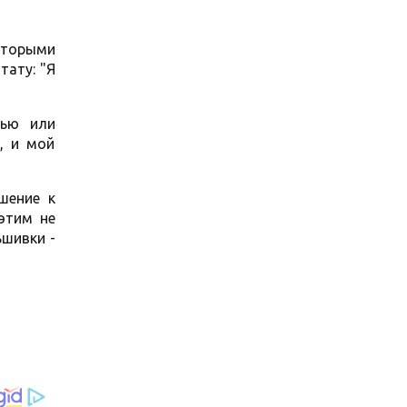
оторыми
тату: "Я
вью или
, и мой
шение к
этим не
ьшивки -