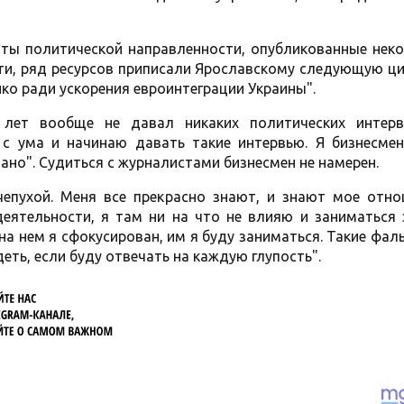
аты политической направленности, опубликованные нек
сти, ряд ресурсов приписали Ярославскому следующую ци
ко ради ускорения евроинтеграции Украины".
0 лет вообще не давал никаких политических интер
 с ума и начинаю давать такие интервью. Я бизнесмен
зано". Судиться с журналистами бизнесмен не намерен.
чепухой. Меня все прекрасно знают, и знают мое отно
еятельности, я там ни на что не влияю и заниматься 
на нем я сфокусирован, им я буду заниматься. Такие фал
деть, если буду отвечать на каждую глупость".