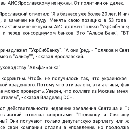
ивы АИС Ярославскому не нужны. От политики он далек.
рославский отметил: "Я в бизнесе уже более 20 лет. И ни
, и замечен не буду. Менять свою позицию в 53 года 
 их активы мне не нужны. АИС должен только "УкрСибБанк
 и перед консорциумом банков. Это "Альфа-Банк", "ВТБ
инадлежат "УкрСибБанку". "А они (ред. - Поляков и Свя
мер в "Альфу"", - сказал Ярославский.
руководству "Альфа-Банка".
корректны. Чтобы не получилось так, что украинская 
кой краденного. Потому что эти залоги, эти активы, фа
е можно проверить. Уверен, что коллеги из Москвы меня
ителям", - сказал Владелец DCH.
уют действительности недавние заявления Святаша и П
ославский ответил вопросами: "Полякову и Святаш
ены? Они получают только депутатскую зарплату или ж
 все свои компании отдали в управление, но продолж