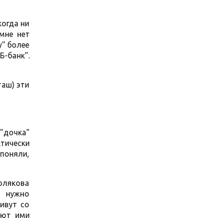
когда ни
мне нет
у" более
-банк".
таш) эти
"дочка"
ктически
 поняли,
олякова
у нужно
ивут со
ают ими