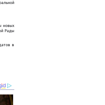
ральной
ы новых
ной Рады
датов в