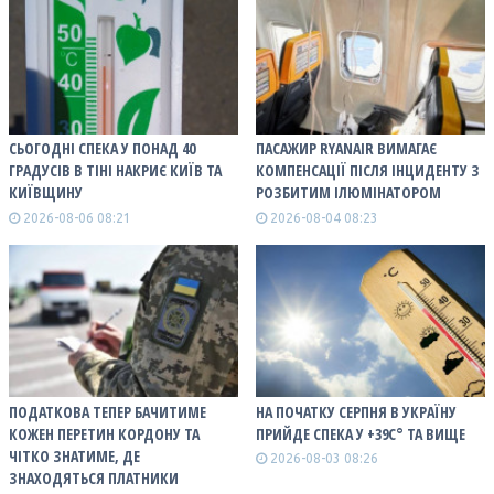
СЬОГОДНІ СПЕКА У ПОНАД 40
ПАСАЖИР RYANAIR ВИМАГАЄ
ГРАДУСІВ В ТІНІ НАКРИЄ КИЇВ ТА
КОМПЕНСАЦІЇ ПІСЛЯ ІНЦИДЕНТУ З
КИЇВЩИНУ
РОЗБИТИМ ІЛЮМІНАТОРОМ
2026-08-06 08:21
2026-08-04 08:23
ПОДАТКОВА ТЕПЕР БАЧИТИМЕ
НА ПОЧАТКУ СЕРПНЯ В УКРАЇНУ
КОЖЕН ПЕРЕТИН КОРДОНУ ТА
ПРИЙДЕ СПЕКА У +39С° ТА ВИЩЕ
ЧІТКО ЗНАТИМЕ, ДЕ
2026-08-03 08:26
ЗНАХОДЯТЬСЯ ПЛАТНИКИ