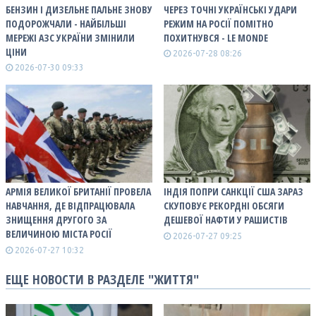
БЕНЗИН І ДИЗЕЛЬНЕ ПАЛЬНЕ ЗНОВУ
ЧЕРЕЗ ТОЧНІ УКРАЇНСЬКІ УДАРИ
ПОДОРОЖЧАЛИ - НАЙБІЛЬШІ
РЕЖИМ НА РОСІЇ ПОМІТНО
МЕРЕЖІ АЗС УКРАЇНИ ЗМІНИЛИ
ПОХИТНУВСЯ - LE MONDE
ЦІНИ
2026-07-28 08:26
2026-07-30 09:33
АРМІЯ ВЕЛИКОЇ БРИТАНІЇ ПРОВЕЛА
ІНДІЯ ПОПРИ САНКЦІЇ США ЗАРАЗ
НАВЧАННЯ, ДЕ ВІДПРАЦЮВАЛА
СКУПОВУЄ РЕКОРДНІ ОБСЯГИ
ЗНИЩЕННЯ ДРУГОГО ЗА
ДЕШЕВОЇ НАФТИ У РАШИСТІВ
ВЕЛИЧИНОЮ МІСТА РОСІЇ
2026-07-27 09:25
2026-07-27 10:32
ЕЩЕ НОВОСТИ В РАЗДЕЛЕ "ЖИТТЯ"