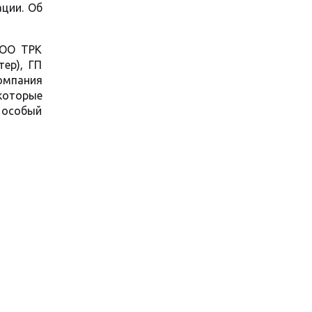
ции. Об
ООО ТРК
ер), ГП
омпания
 которые
 особый