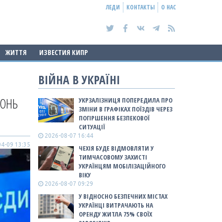
ЛЕДИ
КОНТАКТЫ
О НАС
ЖИТТЯ
ИЗВЕСТИЯ КИПР
ВІЙНА В УКРАЇНІ
РОНЬ
УКРЗАЛІЗНИЦЯ ПОПЕРЕДИЛА ПРО
ЗМІНИ В ГРАФІКАХ ПОЇЗДІВ ЧЕРЕЗ
ПОГІРШЕННЯ БЕЗПЕКОВОЇ
СИТУАЦІЇ
2026-08-07 16:44
4-09 13:35
ЧЕХІЯ БУДЕ ВІДМОВЛЯТИ У
ТИМЧАСОВОМУ ЗАХИСТІ
УКРАЇНЦЯМ МОБІЛІЗАЦІЙНОГО
ВІКУ
2026-08-07 09:29
У ВІДНОСНО БЕЗПЕЧНИХ МІСТАХ
УКРАЇНЦІ ВИТРАЧАЮТЬ НА
ОРЕНДУ ЖИТЛА 75% СВОЇХ