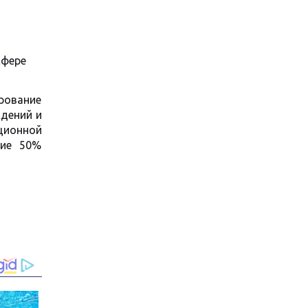
сфере
ирование
ждений и
ационной
ние 50%