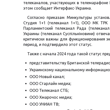
телеканалов, участвующих в телемарафоне 
этом сообщает Интерфакс-Украина.
Согласно приказам Минкультуры установ
Студия 1+1 (телеканал 1+1), ООО МК ТРК (
Парламентский телеканал Рада (телекана
Украины (телеканал Суспільніновини) отвеч
критически важны для функционирования эк
период, и подтвердило этот статус.
Также с начала 2024 года такой статус пр
представительству Британской телерадио
Украинскому национальному информацио
ООО Новый канал;
ООО Старлайн медиа;
ООО Телеканал СТБ;
ООО Хмарочос медиа;
ООО УНИАН ТВ;