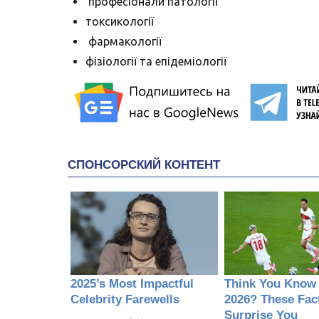
професіонали патології
токсикології
фармакології
фізіології та епідеміології