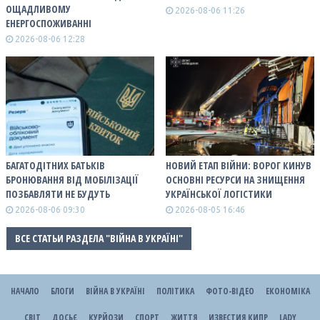
ОЩАДЛИВОМУ
2026-08-06 11:26
ЕНЕРГОСПОЖИВАННІ
2026-08-06 12:28
БАГАТОДІТНИХ БАТЬКІВ
НОВИЙ ЕТАП ВІЙНИ: ВОРОГ КИНУВ
БРОНЮВАННЯ ВІД МОБІЛІЗАЦІЇ
ОСНОВНІ РЕСУРСИ НА ЗНИЩЕННЯ
ПОЗБАВЛЯТИ НЕ БУДУТЬ
УКРАЇНСЬКОЇ ЛОГІСТИКИ
2026-08-06 09:30
2026-08-05 16:46
ВСЕ СТАТЬИ РАЗДЕЛА "ВІЙНА В УКРАЇНІ"
НАЧАЛО
БЛОГИ
ВІЙНА В УКРАЇНІ
ПОЛІТИКА
ФОТО-ВІДЕО
ЕКОНОМІКА
СВІТ
ДОСЬЄ
КУРЙОЗИ
СПОРТ
ЖИТТЯ
ИЗВЕСТИЯ КИПР
LADY