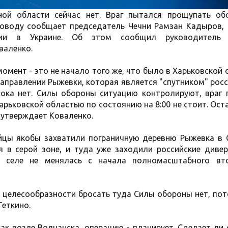
ной области сейчас нет. Враг пытался прощупать об
поводу сообщает председатель Чечни Рамзан Кадыров, -
ции в Украине. Об этом сообщил руководитель 
валенко.
омент - это не начало того же, что было в Харьковской 
аправлении Рыжевки, которая является "спутником" рос
пока нет. Силы обороны ситуацию контролируют, враг 
арьковской областью по состоянию на 8:00 не стоит. Ост
- утверждает Коваленко.
ойцы якобы захватили пограничную деревню Рыжевка в 
 в серой зоне, и туда уже заходили российские дивер
в селе не менялась с начала полномасштабного вт
й целесообразности бросать туда Силы обороны нет, по
Теткино.
ак возле Волчанска, операцию - планирует. Сделает ли 