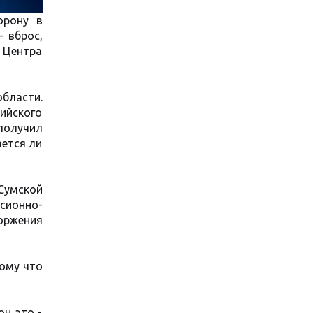
орону в
 вброс,
Центра
области.
сийского
получил
ается ли
Сумской
сионно-
оржения
тому что
он это -