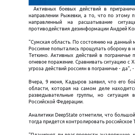
Активных боевых действий в пригранич
направлении Рыжевки, а то, что по этому 
направленный на расшатывание ситуа
противодействия дезинформации Андрей Ко
"Сумская область. По состоянию на данный м
Россияне попытались прощупать оборону в н
Теткино. Активных действий в пограничье 
огневое поражение. Сравнивать ситуацию с Х
угроза действий россиян в пограничье - да", 
Вчера, 9 июня, Кадыров заявил, что его б
области, которая на самом деле находится
разведывательные группы, но ситуация 
Российской Федерации.
Аналитики DeepState отметили, что большо
тогда придется контролировать российское 
"Планирует ли враг провести аналогичную, к