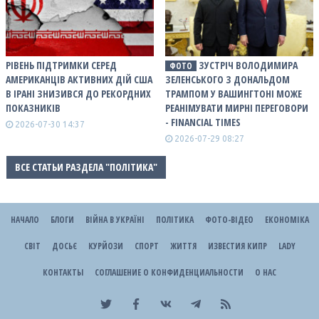
РІВЕНЬ ПІДТРИМКИ СЕРЕД
ЗУСТРІЧ ВОЛОДИМИРА
ФОТО
АМЕРИКАНЦІВ АКТИВНИХ ДІЙ США
ЗЕЛЕНСЬКОГО З ДОНАЛЬДОМ
В ІРАНІ ЗНИЗИВСЯ ДО РЕКОРДНИХ
ТРАМПОМ У ВАШИНГТОНІ МОЖЕ
ПОКАЗНИКІВ
РЕАНІМУВАТИ МИРНІ ПЕРЕГОВОРИ
- FINANCIAL TIMES
2026-07-30 14:37
2026-07-29 08:27
ВСЕ СТАТЬИ РАЗДЕЛА "ПОЛІТИКА"
НАЧАЛО
БЛОГИ
ВІЙНА В УКРАЇНІ
ПОЛІТИКА
ФОТО-ВІДЕО
ЕКОНОМІКА
СВІТ
ДОСЬЄ
КУРЙОЗИ
СПОРТ
ЖИТТЯ
ИЗВЕСТИЯ КИПР
LADY
КОНТАКТЫ
СОГЛАШЕНИЕ О КОНФИДЕНЦИАЛЬНОСТИ
О НАС