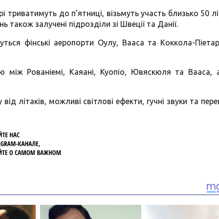
і триватимуть до п’ятниці, візьмуть участь близько 50 лі
 також залучені підрозділи зі Швеції та Данії.
уться фінські аеропорти Оулу, Вааса та Коккола-Піетар
 між Рованіемі, Каяані, Куопіо, Ювяскюля та Вааса, 
від літаків, можливі світлові ефекти, гучні звуки та пер