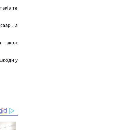
таків та
саарі, а
а також
ешкоди у