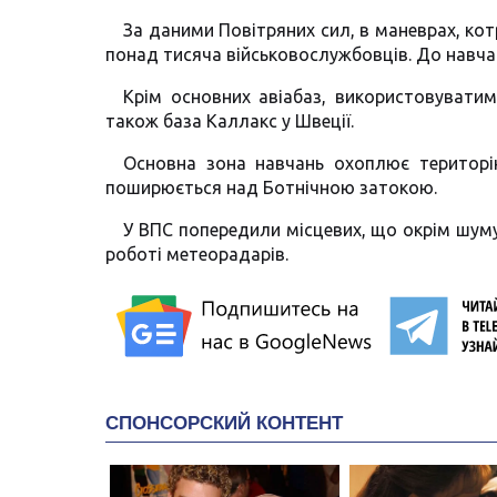
За даними Повітряних сил, в маневрах, котр
понад тисяча військовослужбовців. До навчань
Крім основних авіабаз, використовуватим
також база Каллакс у Швеції.
Основна зона навчань охоплює територію
поширюється над Ботнічною затокою.
У ВПС попередили місцевих, що окрім шуму 
роботі метеорадарів.