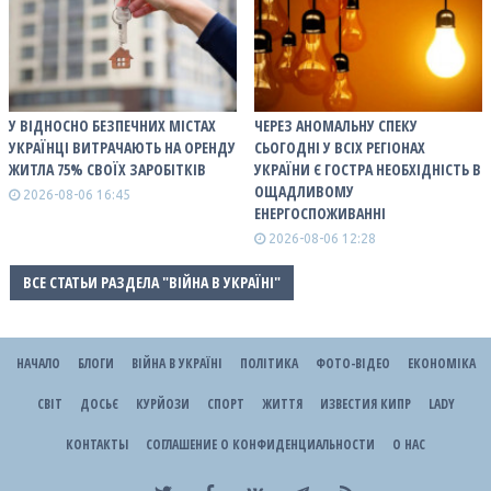
У ВІДНОСНО БЕЗПЕЧНИХ МІСТАХ
ЧЕРЕЗ АНОМАЛЬНУ СПЕКУ
УКРАЇНЦІ ВИТРАЧАЮТЬ НА ОРЕНДУ
СЬОГОДНІ У ВСІХ РЕГІОНАХ
ЖИТЛА 75% СВОЇХ ЗАРОБІТКІВ
УКРАЇНИ Є ГОСТРА НЕОБХІДНІСТЬ В
ОЩАДЛИВОМУ
2026-08-06 16:45
ЕНЕРГОСПОЖИВАННІ
2026-08-06 12:28
ВСЕ СТАТЬИ РАЗДЕЛА "ВІЙНА В УКРАЇНІ"
НАЧАЛО
БЛОГИ
ВІЙНА В УКРАЇНІ
ПОЛІТИКА
ФОТО-ВІДЕО
ЕКОНОМІКА
СВІТ
ДОСЬЄ
КУРЙОЗИ
СПОРТ
ЖИТТЯ
ИЗВЕСТИЯ КИПР
LADY
КОНТАКТЫ
СОГЛАШЕНИЕ О КОНФИДЕНЦИАЛЬНОСТИ
О НАС