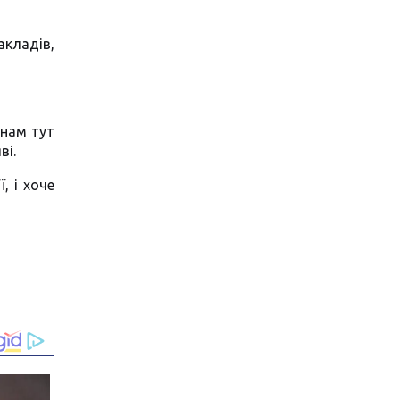
акладів,
янам тут
ві.
, і хоче