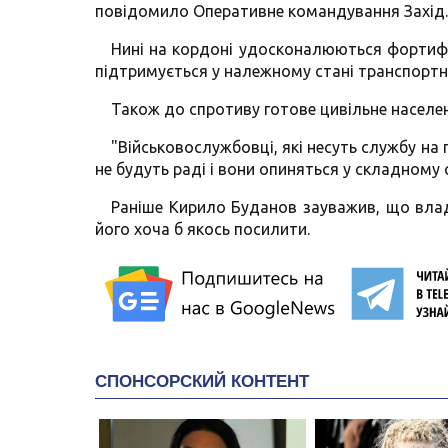
повідомило Оперативне командування Захід.
Нині на кордоні удосконалюються фортифі
підтримується у належному стані транспортн
Також до спротиву готове цивільне населе
"Військовослужбовці, які несуть службу на
не будуть раді і вони опиняться у складному 
Раніше Кирило Буданов зауважив, що влада 
його хоча б якось посилити.