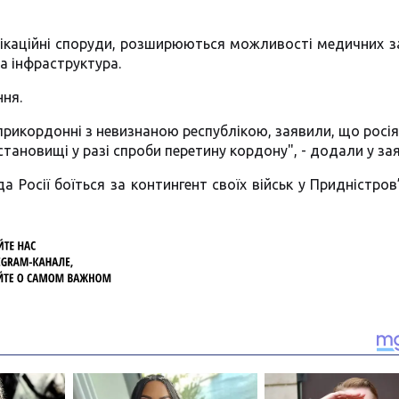
каційні споруди, розширюються можливості медичних з
а інфраструктура.
ння.
 прикордонні з невизнаною республікою, заявили, що росі
становищі у разі спроби перетину кордону", - додали у зая
Росії боїться за контингент своїх військ у Придністров’ї