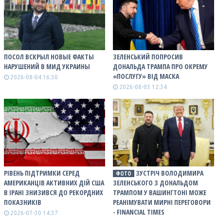
ПОСОЛ ВСКРЫЛ НОВЫЕ ФАКТЫ
ЗЕЛЕНСЬКИЙ ПОПРОСИВ
НАРУШЕНИЙ В МИД УКРАИНЫ
ДОНАЛЬДА ТРАМПА ПРО ОКРЕМУ
«ПОСЛУГУ» ВІД МАСКА
2026-08-04 16:30
2026-08-03 12:34
РІВЕНЬ ПІДТРИМКИ СЕРЕД
ЗУСТРІЧ ВОЛОДИМИРА
ФОТО
АМЕРИКАНЦІВ АКТИВНИХ ДІЙ США
ЗЕЛЕНСЬКОГО З ДОНАЛЬДОМ
В ІРАНІ ЗНИЗИВСЯ ДО РЕКОРДНИХ
ТРАМПОМ У ВАШИНГТОНІ МОЖЕ
ПОКАЗНИКІВ
РЕАНІМУВАТИ МИРНІ ПЕРЕГОВОРИ
- FINANCIAL TIMES
2026-07-30 14:37