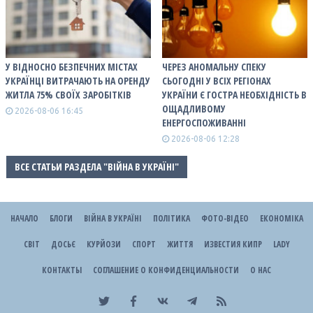
У ВІДНОСНО БЕЗПЕЧНИХ МІСТАХ
ЧЕРЕЗ АНОМАЛЬНУ СПЕКУ
УКРАЇНЦІ ВИТРАЧАЮТЬ НА ОРЕНДУ
СЬОГОДНІ У ВСІХ РЕГІОНАХ
ЖИТЛА 75% СВОЇХ ЗАРОБІТКІВ
УКРАЇНИ Є ГОСТРА НЕОБХІДНІСТЬ В
ОЩАДЛИВОМУ
2026-08-06 16:45
ЕНЕРГОСПОЖИВАННІ
2026-08-06 12:28
ВСЕ СТАТЬИ РАЗДЕЛА "ВІЙНА В УКРАЇНІ"
НАЧАЛО
БЛОГИ
ВІЙНА В УКРАЇНІ
ПОЛІТИКА
ФОТО-ВІДЕО
ЕКОНОМІКА
СВІТ
ДОСЬЄ
КУРЙОЗИ
СПОРТ
ЖИТТЯ
ИЗВЕСТИЯ КИПР
LADY
КОНТАКТЫ
СОГЛАШЕНИЕ О КОНФИДЕНЦИАЛЬНОСТИ
О НАС