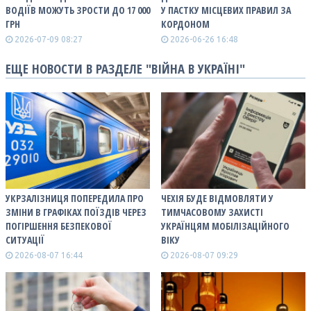
ВОДІЇВ МОЖУТЬ ЗРОСТИ ДО 17 000
У ПАСТКУ МІСЦЕВИХ ПРАВИЛ ЗА
ГРН
КОРДОНОМ
2026-07-09 08:27
2026-06-26 16:48
ЕЩЕ НОВОСТИ В РАЗДЕЛЕ "ВІЙНА В УКРАЇНІ"
УКРЗАЛІЗНИЦЯ ПОПЕРЕДИЛА ПРО
ЧЕХІЯ БУДЕ ВІДМОВЛЯТИ У
ЗМІНИ В ГРАФІКАХ ПОЇЗДІВ ЧЕРЕЗ
ТИМЧАСОВОМУ ЗАХИСТІ
ПОГІРШЕННЯ БЕЗПЕКОВОЇ
УКРАЇНЦЯМ МОБІЛІЗАЦІЙНОГО
СИТУАЦІЇ
ВІКУ
2026-08-07 16:44
2026-08-07 09:29