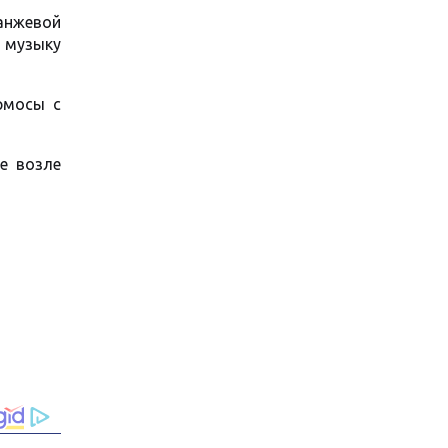
анжевой
и музыку
рмосы с
е возле