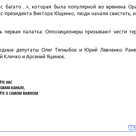
с багато…», которая была популярной во времена Ор
кс-президента Виктора Ющенко, люди начали свистеть, 
ь первая палатка. Оппозиционеры призывают нести те
одные депутаты Олег Тягныбок и Юрий Левченко. Ране
 Кличко и Арсений Яценюк.