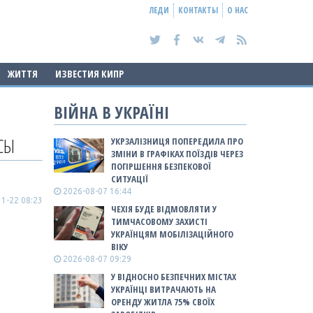
ЛЕДИ
КОНТАКТЫ
О НАС
ЖИТТЯ
ИЗВЕСТИЯ КИПР
ВІЙНА В УКРАЇНІ
СЫ
УКРЗАЛІЗНИЦЯ ПОПЕРЕДИЛА ПРО
ЗМІНИ В ГРАФІКАХ ПОЇЗДІВ ЧЕРЕЗ
ПОГІРШЕННЯ БЕЗПЕКОВОЇ
СИТУАЦІЇ
2026-08-07 16:44
1-22 08:23
ЧЕХІЯ БУДЕ ВІДМОВЛЯТИ У
ТИМЧАСОВОМУ ЗАХИСТІ
УКРАЇНЦЯМ МОБІЛІЗАЦІЙНОГО
ВІКУ
2026-08-07 09:29
У ВІДНОСНО БЕЗПЕЧНИХ МІСТАХ
УКРАЇНЦІ ВИТРАЧАЮТЬ НА
ОРЕНДУ ЖИТЛА 75% СВОЇХ