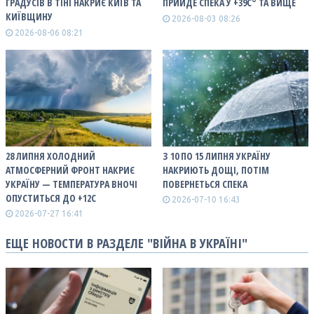
ГРАДУСІВ В ТІНІ НАКРИЄ КИЇВ ТА
ПРИЙДЕ СПЕКА У +39С° ТА ВИЩЕ
КИЇВЩИНУ
2026-08-03 08:26
2026-08-06 08:21
28 ЛИПНЯ ХОЛОДНИЙ
З 10 ПО 15 ЛИПНЯ УКРАЇНУ
АТМОСФЕРНИЙ ФРОНТ НАКРИЄ
НАКРИЮТЬ ДОЩІ, ПОТІМ
УКРАЇНУ — ТЕМПЕРАТУРА ВНОЧІ
ПОВЕРНЕТЬСЯ СПЕКА
ОПУСТИТЬСЯ ДО +12С
2026-07-10 16:43
2026-07-27 16:41
ЕЩЕ НОВОСТИ В РАЗДЕЛЕ "ВІЙНА В УКРАЇНІ"